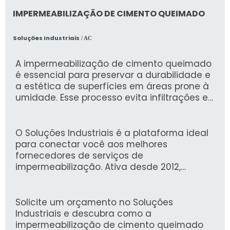
IMPERMEABILIZAÇÃO DE CIMENTO QUEIMADO
Soluções Industriais
/ AC
A impermeabilização de cimento queimado
é essencial para preservar a durabilidade e
a estética de superfícies em áreas prone à
umidade. Esse processo evita infiltrações e
melhora a resistência do piso,
proporcionando uma camada de proteção
que prolonga sua vida útil.
O Soluções Industriais é a plataforma ideal
para conectar você aos melhores
fornecedores de serviços de
impermeabilização. Ativa desde 2012,
contamos com a confiança de mais de 1,6
milhão de compradores, oferecendo uma
experiência segura e conveniente para
Solicite um orçamento no Soluções
encontrar a solução adequada para suas
Industriais e descubra como a
necessidades.
impermeabilização de cimento queimado