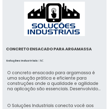
CONCRETO ENSACADO PARA ARGAMASSA
Soluções Industriais
/ AC
O concreto ensacado para argamassa é
uma solução prática e eficiente para
construções onde a qualidade e agilidade
na aplicação são essenciais. Desenvolvido
com materiais de alta performance, ele
proporciona resistência e durabilidade, ideal
para argamassas em assentamento de
O Soluções Industriais conecta você aos