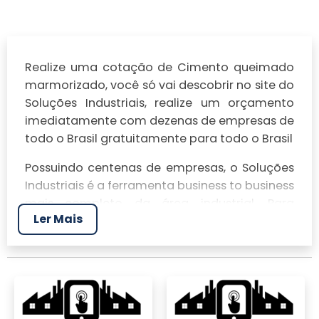
Realize uma cotação de Cimento queimado
marmorizado, você só vai descobrir no site do
Soluções Industriais, realize um orçamento
imediatamente com dezenas de empresas de
todo o Brasil gratuitamente para todo o Brasil
Possuindo centenas de empresas, o Soluções
Industriais é a ferramenta business to business
mais completo da área industrial. Para
Ler Mais
realizar um orçamento de Cimento queimado
marmorizado, clique em um ou mais dos
anuciantes a seguir: