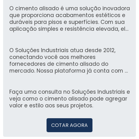
O cimento alisado é uma solução inovadora
que proporciona acabamentos estéticos e
duráveis para pisos e superfícies. Com sua
aplicação simples e resistência elevada, ele
é ideal para projetos que buscam unir
praticidade e beleza, otimizando o tempo de
execução e os custos.
O Soluções Industriais atua desde 2012,
conectando você aos melhores
fornecedores de cimento alisado do
mercado. Nossa plataforma já conta com a
confiança de mais de 1,6 milhão de
compradores, garantindo uma experiência
eficiente e segura na busca por soluções
Faça uma consulta no Soluções Industriais e
industriais.
veja como o cimento alisado pode agregar
valor e estilo aos seus projetos.
COTAR AGORA