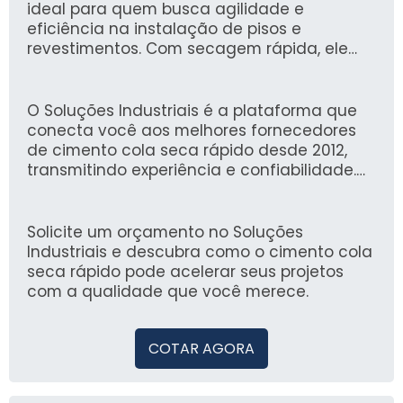
ideal para quem busca agilidade e
eficiência na instalação de pisos e
revestimentos. Com secagem rápida, ele
proporciona aderência superior, permitindo
que as obras avancem sem longos períodos
de espera.
O Soluções Industriais é a plataforma que
conecta você aos melhores fornecedores
de cimento cola seca rápido desde 2012,
transmitindo experiência e confiabilidade.
Com mais de 1,6 milhão de compradores que
confiam em nossa plataforma, garantimos
uma jornada de compras segura e
Solicite um orçamento no Soluções
otimizada para suas necessidades
Industriais e descubra como o cimento cola
industriais.
seca rápido pode acelerar seus projetos
com a qualidade que você merece.
COTAR AGORA