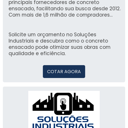
pisos, revestimentos e estruturação de
principais fornecedores de concreto
obras.
ensacado, facilitando sua busca desde 2012.
Com mais de 1,6 milhão de compradores
satisfeitos, nossa plataforma oferece
confiabilidade e agilidade na aquisição de
materiais industriais.
Solicite um orçamento no Soluções
Industriais e descubra como o concreto
ensacado pode otimizar suas obras com
qualidade e eficiência.
COTAR AGORA