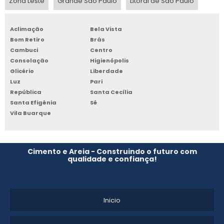
Zona Leste
Grande São Paulo
Litoral de São Paulo
CIMENTO QUEIMADO QUANTO CUSTA
Aclimação
Bela Vista
MICROCIMENTO PISO RADIANTE
Bom Retiro
Brás
Cambuci
Centro
MICROCIMENTO PREÇO METRO QUADRADO
Consolação
Higienópolis
Glicério
Liberdade
CIMENTO POLIMÉRICO PARA IMPERMEABILIZAÇÃO
Luz
Pari
República
Santa Cecília
Santa Efigênia
Sé
MICROCIMENTO IMPERMEABILIZAÇÃO
Vila Buarque
CIMENTO POLIDO PREÇO M2
MICROCIMENTO QUANTO CUSTA
Cimento e Areia - Construindo o futuro com
qualidade e confiança!
CIMENTO QUEIMADO LÍQUIDO PREÇO
REVESTIMENTO CIMENTÍCIO PREÇO
Inicio
REVESTIMENTO CIMENTÍCIO PAREDE