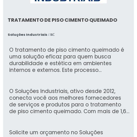
TRATAMENTO DE PISO CIMENTO QUEIMADO
Soluções Industriais
/ AC
O tratamento de piso cimento queimado é
uma solução eficaz para quem busca
durabilidade e estética em ambientes
internos e externos. Este processo
proporciona acabamento liso e resistente,
minimizando a absorção de umidade e
tornando o piso mais fácil de limpar, ideal
O Soluções Industriais, ativo desde 2012,
para áreas de alto tráfego.
conecta você aos melhores fornecedores
de serviços e produtos para o tratamento
de piso cimento queimado. Com mais de 1,6
milhão de compradores que confiam em
nossa plataforma, garantimos uma
experiência segura e ágil na busca por
Solicite um orçamento no Soluções