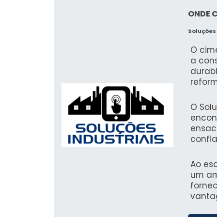
ONDE 
Soluções 
O cim
a cons
durab
refor
pratic
mais 
O Solu
estrut
encon
ensac
confi
que a
alinh
Ao esc
um am
forne
vanta
a sua 