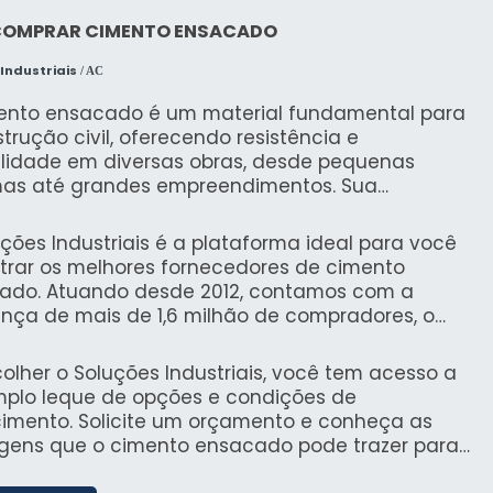
COMPRAR CIMENTO ENSACADO
Industriais
/ AC
ento ensacado é um material fundamental para
trução civil, oferecendo resistência e
ilidade em diversas obras, desde pequenas
mas até grandes empreendimentos. Sua
idade e fácil manuseio tornam a utilização ainda
vantajosa, garantindo que os acabamentos e
ções Industriais é a plataforma ideal para você
uras sejam realizados com eficiência.
trar os melhores fornecedores de cimento
ado. Atuando desde 2012, contamos com a
ança de mais de 1,6 milhão de compradores, o
ssegura uma experiência de compra segura e
ada com as suas necessidades.
olher o Soluções Industriais, você tem acesso a
plo leque de opções e condições de
cimento. Solicite um orçamento e conheça as
gens que o cimento ensacado pode trazer para
obra.