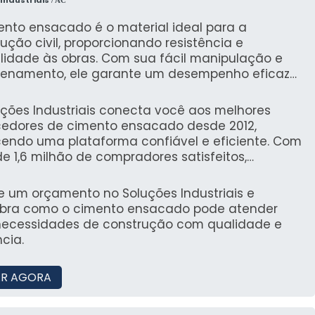
ento ensacado é o material ideal para a
ução civil, proporcionando resistência e
ilidade às obras. Com sua fácil manipulação e
enamento, ele garante um desempenho eficaz
versas aplicações, desde pequenos reparos até
es construções.
uções Industriais conecta você aos melhores
cedores de cimento ensacado desde 2012,
cendo uma plataforma confiável e eficiente. Com
e 1,6 milhão de compradores satisfeitos,
timos que você encontrará as melhores opções
rcado.
te um orçamento no Soluções Industriais e
bra como o cimento ensacado pode atender
necessidades de construção com qualidade e
ncia.
R AGORA