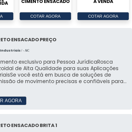
CIMENTO ENSACADO
A VENDA
IDA
A
COTAR AGORA
COTAR AGORA
ETO ENSACADO PREÇO
Industriais
/ - AC
imento exclusivo para Pessoa JurídicaRosca
zoidal de Alta Qualidade para suas Aplicações
triaisSe você está em busca de soluções de
missão de movimento precisas e confiáveis para
máquinas e equipamentos industriais, nossa
trapezoidal é a escolha ideal. Com anos de
iência na fabricação de componentes de alta
R AGORA
dade, oferecemos roscas trapezoidais que
em às demandas mais exigentes da
ria.Características da Nossa Rosca
ETO ENSACADO BRITA 1
oidal:Precisão Excepcional: Nossas roscas