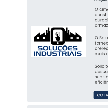
O cim
constr
durab
armaz
em di
grand
O Sol
forne
ofere
mais d
garan
no me
Solici
descu
suas 
eficiê
COTA