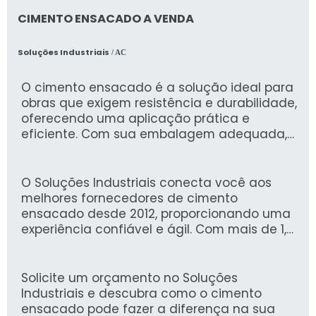
CIMENTO ENSACADO A VENDA
Soluções Industriais
/ AC
O cimento ensacado é a solução ideal para
obras que exigem resistência e durabilidade,
oferecendo uma aplicação prática e
eficiente. Com sua embalagem adequada,
ele facilita o transporte e o manuseio,
garantindo que você tenha sempre o
material em boas condições para o uso.
O Soluções Industriais conecta você aos
melhores fornecedores de cimento
ensacado desde 2012, proporcionando uma
experiência confiável e ágil. Com mais de 1,6
milhão de compradores que confiam em
nossa plataforma, você pode encontrar
opções de qualidade para atender suas
Solicite um orçamento no Soluções
necessidades de construção.
Industriais e descubra como o cimento
ensacado pode fazer a diferença na sua