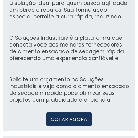
a solução ideal para quem busca agilidade
em obras e reparos. Sua formulação
especial permite a cura rápida, reduzindo
significativamente o tempo de espera para
a retomada das atividades e garantindo
resultados duradouros.
O Soluções Industriais é a plataforma que
conecta você aos melhores fornecedores
de cimento ensacado de secagem rápida,
oferecendo uma experiência confiável e
eficiente. Desde 2012, mais de 1,6 milhão de
compradores confiam em nossa plataforma
para atender suas necessidades industriais.
Solicite um orçamento no Soluções
Industriais e veja como o cimento ensacado
de secagem rápida pode otimizar seus
projetos com praticidade e eficiência.
COTAR AGORA