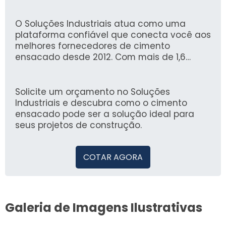
facilita a mistura com outros componentes,
garantindo um acabamento uniforme e de
qualidade nas construções.
O Soluções Industriais atua como uma
plataforma confiável que conecta você aos
melhores fornecedores de cimento
ensacado desde 2012. Com mais de 1,6
milhão de compradores confiando em
nossa experiência, asseguramos um
processo seguro e eficiente para suas
Solicite um orçamento no Soluções
necessidades industriais.
Industriais e descubra como o cimento
ensacado pode ser a solução ideal para
seus projetos de construção.
COTAR AGORA
Galeria de Imagens Ilustrativas