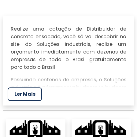
Realize uma cotação de Distribuidor de
concreto ensacado, você só vai descobrir no
site do Soluções Industriais, realize um
orçamento imediatamente com dezenas de
empresas de todo o Brasil gratuitamente
para todo o Brasil
Possuindo centenas de empresas, o Soluções
Industriais é a ferramenta business to business
Ler Mais
mais completo da área industrial. Para
realizar um orçamento de Distribuidor de
concreto ensacado, clique em um ou mais
dos anuciantes a seguir: