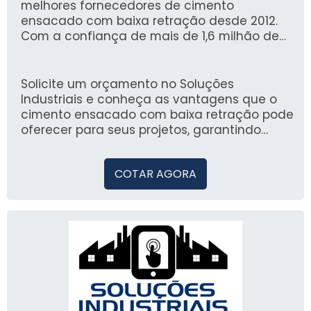
melhores fornecedores de cimento
ensacado com baixa retração desde 2012.
Com a confiança de mais de 1,6 milhão de
compradores, nossa plataforma oferece
uma experiência segura e eficiente para
encontrar as soluções industriais que você
Solicite um orçamento no Soluções
precisa.
Industriais e conheça as vantagens que o
cimento ensacado com baixa retração pode
oferecer para seus projetos, garantindo
qualidade e performance.
COTAR AGORA