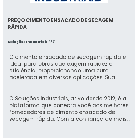
PREÇO CIMENTO ENSACADO DE SECAGEM
RÁPIDA
Soluções Industriais
/ AC
O cimento ensacado de secagem rápida é
ideal para obras que exigem rapidez e
eficiência, proporcionando uma cura
acelerada em diversas aplicações. Sua
formulação avançada garante resistência
superior e agilidade, permitindo a retomada
das atividades em um curto espaço de
O Soluções Industriais, ativo desde 2012, é a
tempo.
plataforma que conecta você aos melhores
fornecedores de cimento ensacado de
secagem rápida. Com a confiança de mais
de 1,6 milhão de compradores, oferecemos
uma experiência segura e eficiente na