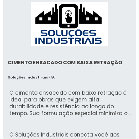
CIMENTO ENSACADO COM BAIXA RETRAÇÃO
Soluções Industriais
/ AC
O cimento ensacado com baixa retração é
ideal para obras que exigem alta
durabilidade e resistência ao longo do
tempo. Sua formulação especial minimiza o
fenômeno de retração, reduzindo riscos de
fissuras e garantindo uma estrutura sólida e
confiável.
O Soluções Industriais conecta você aos