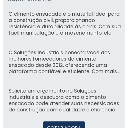
O cimento ensacado é o material ideal para
a construção civil, proporcionando
resistência e durabilidade às obras. Com sua
fácil manipulação e armazenamento, ele
garante um desempenho eficaz em diversas
aplicações, desde pequenos reparos até
grandes construções.
O Soluções Industriais conecta você aos
melhores fornecedores de cimento
ensacado desde 2012, oferecendo uma
plataforma confiável e eficiente. Com mais
de 1,6 milhão de compradores satisfeitos,
garantimos que você encontrará as
melhores opções no mercado.
Solicite um orçamento no Soluções
Industriais e descubra como o cimento
ensacado pode atender suas necessidades
de construção com qualidade e eficiência.
COTAR AGORA