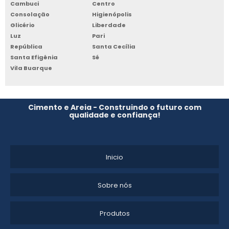
CONCRETO ENSACADO PREÇO
Cambuci
Centro
Consolação
Higienópolis
CONCRETO ENSACADO PARA LIBERAÇÃO RÁPIDA
Glicério
Liberdade
Luz
Pari
CONCRETO PRONTO ENSACADO
República
Santa Cecília
Santa Efigênia
Sé
Vila Buarque
Cimento e Areia - Construindo o futuro com
qualidade e confiança!
Inicio
Sobre nós
Produtos