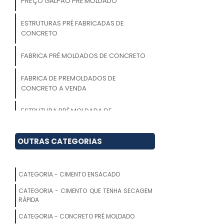
PREÇO GALPÃO PRÉ MOLDADO
ESTRUTURAS PRÉ FABRICADAS DE
CONCRETO
FABRICA PRÉ MOLDADOS DE CONCRETO
FABRICA DE PREMOLDADOS DE
CONCRETO A VENDA
ESTRUTURA PRÉ MOLDADA DE
CONCRETO
OUTRAS CATEGORIAS
CASAS PRÉ MOLDADAS DE CONCRETO
PREÇO PRÉ MOLDADOS DE CONCRETO
CATEGORIA - CIMENTO ENSACADO
CASAS PRÉ FABRICADAS DE BETÃO
CATEGORIA - CIMENTO QUE TENHA SECAGEM
RÁPIDA
MURO PRÉ FABRICADO
CATEGORIA - CONCRETO PRÉ MOLDADO