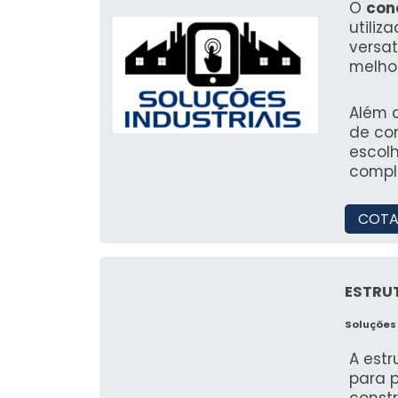
O
con
utiliz
versat
melho
proces
duráve
Além d
de co
escol
compl
COTA
ESTRU
Soluções 
A est
para p
const