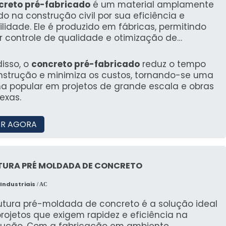
creto pré-fabricado
é um material amplamente
ado na construção civil por sua eficiência e
ilidade. Ele é produzido em fábricas, permitindo
r controle de qualidade e otimização de
sos, resultando em estruturas mais robustas e
is.
isso, o
concreto pré-fabricado
reduz o tempo
nstrução e minimiza os custos, tornando-se uma
ha popular em projetos de grande escala e obras
exas.
R AGORA
TURA PRÉ MOLDADA DE CONCRETO
Industriais
/ AC
rutura pré-moldada de concreto é a solução ideal
rojetos que exigem rapidez e eficiência na
rução. Com a fabricação em ambiente