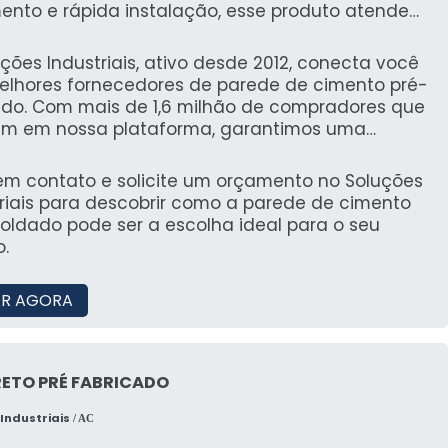
ento e rápida instalação, esse produto atende
essidades de obras comerciais e residenciais,
zando o tempo de execução e reduzindo custos.
ções Industriais, ativo desde 2012, conecta você
elhores fornecedores de parede de cimento pré-
do. Com mais de 1,6 milhão de compradores que
am em nossa plataforma, garantimos uma
ência segura e confiável na busca por soluções
riais para suas construções.
 em contato e solicite um orçamento no Soluções
triais para descobrir como a parede de cimento
oldado pode ser a escolha ideal para o seu
o.
R AGORA
ETO PRÉ FABRICADO
Industriais
/ AC