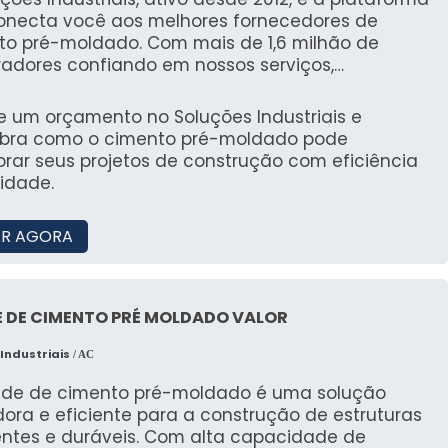
ia altamente avançada; Equipamentos de
onecta você aos melhores fornecedores de
RANTIA DE QUALIDADE COMPROVADA
to pré-moldado. Com mais de 1,6 milhão de
ina Refrigeração existe o que há de melhor em
adores confiando em nossos serviços,
ação de aparelho de refrigeração. Líder em
cemos uma experiência segura e confiável para
dade, a empresa oferece uma variedade de itens
r às suas necessidades industriais.
te um orçamento no Soluções Industriais e
efrigeração para transporte frigorífico e
bra como o cimento pré-moldado pode
ação de equipamento de refrigeração. É
rar seus projetos de construção com eficiência
cida por ser uma empresa comprometida com
idade.
serviços e uma empresa responsável,
icações possíveis pelo fato de a empresa possuir
ório de alta qualidade onde são realizadas as
R AGORA
ades e estrutura suficiente para atender todas
sso, somado à performance de
uipe multidisciplinar de consultores associados
 DE CIMENTO PRÉ MOLDADO VALOR
boradores eficientes, fecha todo o ciclo de
ga com excelência para toda a carteira de
Industriais
/ AC
es.
ede de cimento pré-moldado é uma solução
ora e eficiente para a construção de estruturas
tentes e duráveis. Com alta capacidade de