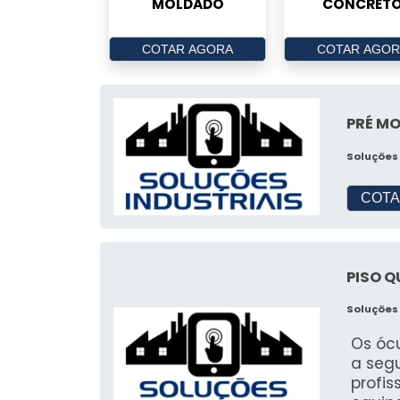
MOLDADO
CONCRET
COTAR AGORA
COTAR AGOR
PRÉ M
Soluções 
COTA
PISO 
Soluções 
Os ócu
a seg
profis