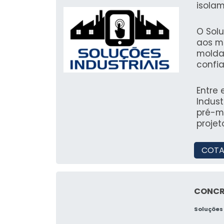
isolam
às nec
otimi
O Solu
aos m
molda
confi
experi
indust
Entre
Indus
pré-m
projet
COTA
CONCR
Soluções 