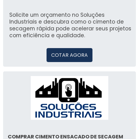
1,6 milhão de compradores que confiam em
nossa plataforma, você encontrará opções
de qualidade de forma prática e segura.
Solicite um orçamento no Soluções
Industriais e descubra como o cimento de
secagem rápida pode acelerar seus projetos
com eficiência e qualidade.
COTAR AGORA
COMPRAR CIMENTO ENSACADO DE SECAGEM