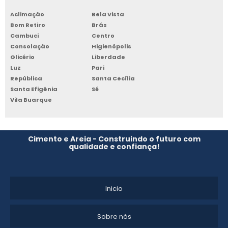
Aclimação
Bela Vista
FORMA PLÁSTICA PARA TELHA DE CONCRETO
Bom Retiro
Brás
Cambuci
Centro
Consolação
Higienópolis
Glicério
Liberdade
Luz
Pari
República
Santa Cecília
Santa Efigênia
Sé
Vila Buarque
Cimento e Areia - Construindo o futuro com
qualidade e confiança!
Inicio
Sobre nós