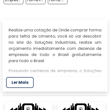
Realize uma cotação de Onde comprar forma
para telha de cimento, você só vai descobrir
no site do Soluções Industriais, realize um
orçamento imediatamente com dezenas de
empresas de todo o Brasil gratuitamente
para todo o Brasil
Possuindo centenas de empresas, o Soluções
Industriais é a ferramenta business to business
Ler Mais
mais completo da área industrial. Para
realizar um orçamento de Onde comprar
forma para telha de cimento, clique em um
ou mais dos anuciantes a seguir: