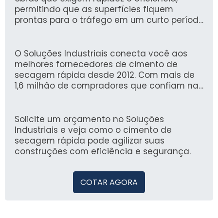
permitindo que as superfícies fiquem
prontas para o tráfego em um curto período.
Com propriedades que garantem a
curabilidade em condições adversas, o
material atende a diversas necessidades de
O Soluções Industriais conecta você aos
construção, acelerando o processo sem
melhores fornecedores de cimento de
comprometer a qualidade.
secagem rápida desde 2012. Com mais de
1,6 milhão de compradores que confiam na
nossa plataforma, garantimos uma
experiência confiável e prática na busca por
produtos de qualidade para suas obras.
Solicite um orçamento no Soluções
Industriais e veja como o cimento de
secagem rápida pode agilizar suas
construções com eficiência e segurança.
COTAR AGORA