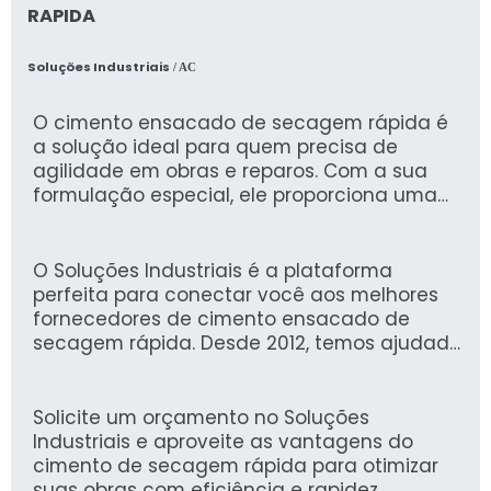
RAPIDA
Soluções Industriais
/ AC
O cimento ensacado de secagem rápida é
a solução ideal para quem precisa de
agilidade em obras e reparos. Com a sua
formulação especial, ele proporciona uma
cura acelerada, permitindo que os trabalhos
sejam concluídos em menos tempo, sem
comprometer a qualidade.
O Soluções Industriais é a plataforma
perfeita para conectar você aos melhores
fornecedores de cimento ensacado de
secagem rápida. Desde 2012, temos ajudado
mais de 1,6 milhão de compradores a
encontrar exatamente o que precisam,
garantindo um processo confiável e
Solicite um orçamento no Soluções
eficiente.
Industriais e aproveite as vantagens do
cimento de secagem rápida para otimizar
suas obras com eficiência e rapidez.