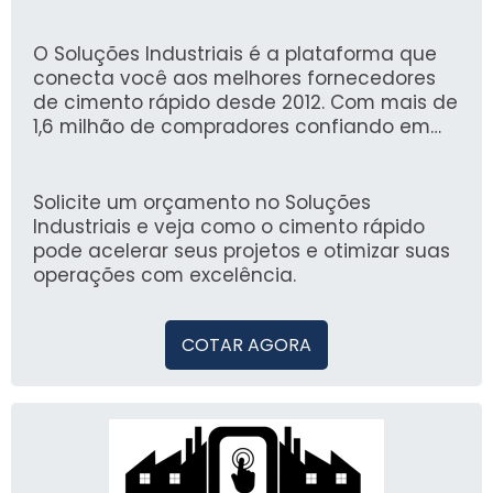
secagem em tempo recorde, permitindo a
realização de intervenções rápidas sem
comprometer a resistência e durabilidade
O Soluções Industriais é a plataforma que
das estruturas.
conecta você aos melhores fornecedores
de cimento rápido desde 2012. Com mais de
1,6 milhão de compradores confiando em
nossos serviços, garantimos uma
experiência segura e assertiva na busca
pelos materiais que você precisa.
Solicite um orçamento no Soluções
Industriais e veja como o cimento rápido
pode acelerar seus projetos e otimizar suas
operações com excelência.
COTAR AGORA