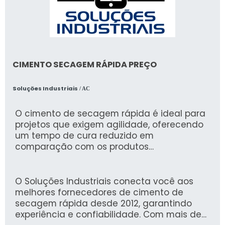
CIMENTO SECAGEM RÁPIDA PREÇO
Soluções Industriais
/ AC
O cimento de secagem rápida é ideal para
projetos que exigem agilidade, oferecendo
um tempo de cura reduzido em
comparação com os produtos
convencionais. Esse tipo de cimento é
especialmente eficaz em obras que
precisam de rápida liberação do tráfego ou
O Soluções Industriais conecta você aos
adiantar o andamento das etapas da
melhores fornecedores de cimento de
construção.
secagem rápida desde 2012, garantindo
experiência e confiabilidade. Com mais de