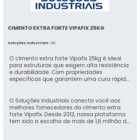
CIMENTO EXTRA FORTE VIPAFIX 25KG
Soluções Industriais
/ AC
O cimento extra forte Vipafix 25kg é ideal
para estruturas que exigem alta resistência
e durabilidade. Com propriedades
específicas que garantem uma cura rápida
e uma excelente aderência, ele se destaca
em projetos de construção e reparos,
atendendo as necessidades mais rigorosas
O Soluções Industriais conecta você aos
do mercado.
melhores fornecedores do cimento extra
forte Vipafix. Desde 2012, nossa plataforma
tem sido a escolha de mais de 1,6 milhão de
compradores, comprovando nossa
experiência e confiabilidade na busca por