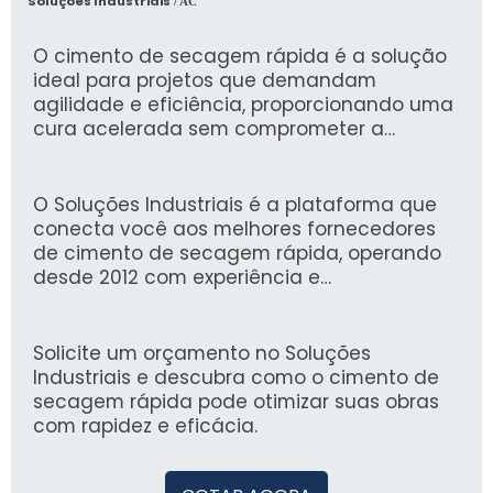
Soluções Industriais
/ AC
O cimento de secagem rápida é a solução
ideal para projetos que demandam
agilidade e eficiência, proporcionando uma
cura acelerada sem comprometer a
resistência estrutural. Ele é perfeito para
reparos, construções e obras que precisam
ser concluídas rapidamente, garantindo
O Soluções Industriais é a plataforma que
menor tempo de espera e maior
conecta você aos melhores fornecedores
produtividade.
de cimento de secagem rápida, operando
desde 2012 com experiência e
confiabilidade. Com mais de 1,6 milhão de
compradores que confiam em nossos
serviços, garantimos uma busca segura e
Solicite um orçamento no Soluções
eficiente por soluções industriais de
Industriais e descubra como o cimento de
qualidade.
secagem rápida pode otimizar suas obras
com rapidez e eficácia.