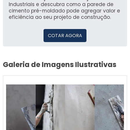
industriais.
Industriais e descubra como a parede de
cimento pré-moldado pode agregar valor e
eficiência ao seu projeto de construção.
COTAR AGORA
Galeria de Imagens Ilustrativas