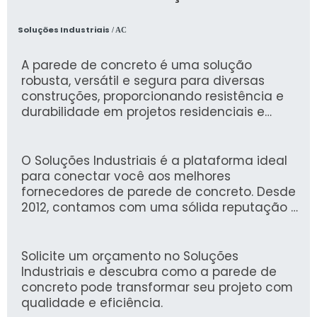
Soluções Industriais
/ AC
A parede de concreto é uma solução
robusta, versátil e segura para diversas
construções, proporcionando resistência e
durabilidade em projetos residenciais e
industriais. Com a possibilidade de
personalização em espessura e
acabamentos, ela se adapta perfeitamente
O Soluções Industriais é a plataforma ideal
às necessidades específicas de cada
para conectar você aos melhores
cliente, garantindo desempenho e estética.
fornecedores de parede de concreto. Desde
2012, contamos com uma sólida reputação e
mais de 1,6 milhão de compradores que
confiam em nossa experiência para
encontrar as melhores opções do mercado
Solicite um orçamento no Soluções
de forma rápida e prática.
Industriais e descubra como a parede de
concreto pode transformar seu projeto com
qualidade e eficiência.