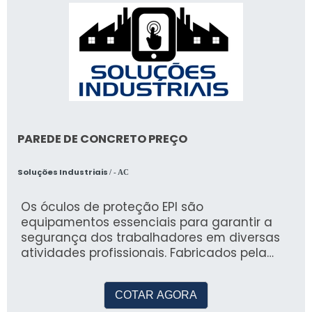
PAREDE DE CONCRETO PREÇO
Soluções Industriais
/ - AC
Os óculos de proteção EPI são
equipamentos essenciais para garantir a
segurança dos trabalhadores em diversas
atividades profissionais. Fabricados pela
AURUM, uma empresa especializada em EPIs
e EPCs, esses óculos são confeccionados
COTAR AGORA
com materiais de alta qualidade e