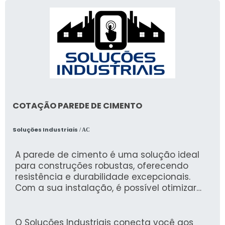
COTAÇÃO PAREDE DE CIMENTO
Soluções Industriais
/ AC
A parede de cimento é uma solução ideal
para construções robustas, oferecendo
resistência e durabilidade excepcionais.
Com a sua instalação, é possível otimizar
espaços e garantir uma estrutura sólida
para diversas aplicações, desde residências
até obras industriais.
O Soluções Industriais conecta você aos