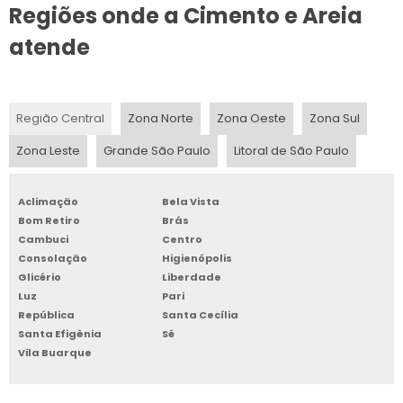
Regiões onde a Cimento e Areia
PAREDE DE CIMENTO PREÇO
atende
PAREDE DE CIMENTO A VENDA
PAREDE DE CONCRETO
Região Central
Zona Norte
Zona Oeste
Zona Sul
PAREDE CIMENTO QUEIMADO PREÇO
Zona Leste
Grande São Paulo
Litoral de São Paulo
APLICAÇÃO DE CIMENTO QUEIMADO
Aclimação
Bela Vista
PAREDE DE CIMENTO PRÉ MOLDADO PREÇO
Bom Retiro
Brás
Cambuci
Centro
ONDE COMPRAR PAREDE DE CIMENTO PRÉ MOLDADO
Consolação
Higienópolis
Glicério
Liberdade
REVESTIMENTO TIPO CIMENTO QUEIMADO
Luz
Pari
República
Santa Cecília
Santa Efigênia
Sé
PAREDE DE CIMENTO PRÉ MOLDADO VALOR
Vila Buarque
PAREDE CIMENTO