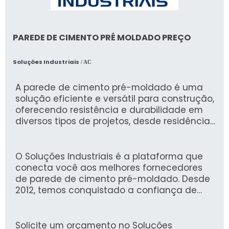
PAREDE DE CIMENTO PRÉ MOLDADO PREÇO
Soluções Industriais
/ AC
A parede de cimento pré-moldado é uma
solução eficiente e versátil para construção,
oferecendo resistência e durabilidade em
diversos tipos de projetos, desde residências
até indústrias. Seu uso reduz o tempo de
obra e proporciona um acabamento de alta
qualidade, ideal para atender às demandas
O Soluções Industriais é a plataforma que
específicas de seus empreendimentos.
conecta você aos melhores fornecedores
de parede de cimento pré-moldado. Desde
2012, temos conquistado a confiança de
mais de 1,6 milhão de compradores,
garantindo uma experiência segura e
prática na sua busca por soluções
Solicite um orçamento no Soluções