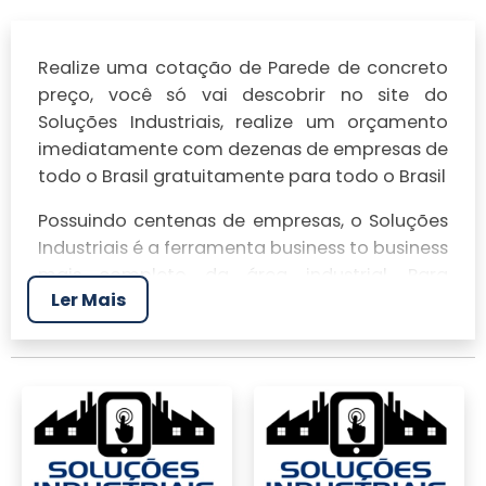
Realize uma cotação de Parede de concreto
preço, você só vai descobrir no site do
Soluções Industriais, realize um orçamento
imediatamente com dezenas de empresas de
todo o Brasil gratuitamente para todo o Brasil
Possuindo centenas de empresas, o Soluções
Industriais é a ferramenta business to business
mais completo da área industrial. Para
Ler Mais
realizar um orçamento de Parede de concreto
preço, clique em um ou mais dos anuciantes
a seguir: