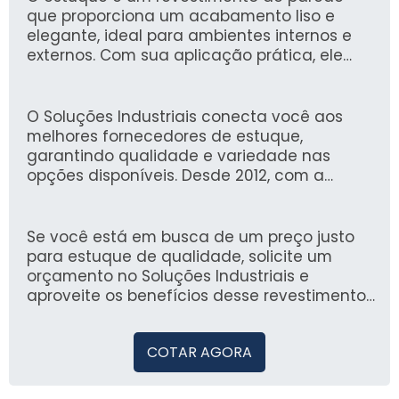
que proporciona um acabamento liso e
elegante, ideal para ambientes internos e
externos. Com sua aplicação prática, ele
oferece isolamento acústico e térmico, além
de ser resistente e de fácil manutenção,
otimizando o tempo e os recursos na
O Soluções Industriais conecta você aos
construção e reforma.
melhores fornecedores de estuque,
garantindo qualidade e variedade nas
opções disponíveis. Desde 2012, com a
confiança de mais de 1,6 milhão de
compradores, nossa plataforma se destaca
pela experiência e confiabilidade na busca
Se você está em busca de um preço justo
de soluções industriais.
para estuque de qualidade, solicite um
orçamento no Soluções Industriais e
aproveite os benefícios desse revestimento
para transformar seus espaços.
COTAR AGORA