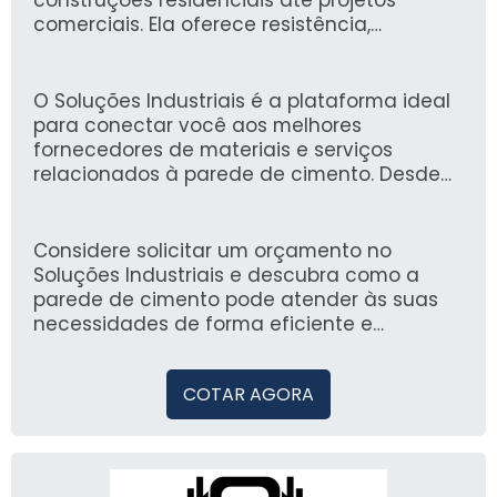
comerciais. Ela oferece resistência,
durabilidade e eficiência na proteção
contra intempéries, otimizando o tempo de
construção e reduzindo custos.
O Soluções Industriais é a plataforma ideal
para conectar você aos melhores
fornecedores de materiais e serviços
relacionados à parede de cimento. Desde
2012, já conquistamos a confiança de mais
de 1,6 milhão de compradores,
proporcionando uma experiência segura e
Considere solicitar um orçamento no
eficaz na busca por soluções industriais.
Soluções Industriais e descubra como a
parede de cimento pode atender às suas
necessidades de forma eficiente e
econômica.
COTAR AGORA