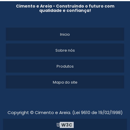
PAREDE DE CONCRETO MOLDADA IN LOCO
Cimento e Areia - Construindo o futuro com
qualidade e confiança!
COTAR PAREDE DE CIMENTO
REVESTIMENTO CIMENTO QUEIMADO
Inicio
PAREDE DE CIMENTO QUEIMADO A VENDA
Sobre nós
PAREDE DE CONCRETO PREÇO
Produtos
ONDE ENCONTRAR PAREDE DE CIMENTO
Mapa do site
PAREDE DE CONCRETO A VENDA
Copyright © Cimento e Areia. (Lei 9610 de 19/02/1998)
W3C