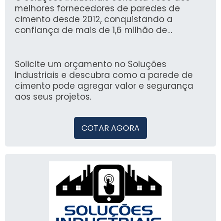
melhores fornecedores de paredes de
cimento desde 2012, conquistando a
confiança de mais de 1,6 milhão de
compradores. Nossa plataforma proporciona
uma experiência prática e segura na busca
por fornecedores qualificados, facilitando a
Solicite um orçamento no Soluções
escolha da melhor solução para suas
Industriais e descubra como a parede de
necessidades.
cimento pode agregar valor e segurança
aos seus projetos.
COTAR AGORA