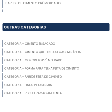
PAREDE DE CIMENTO PRÉ MOLDADO
ONDE COMPRAR PAREDE DE CIMENTO
COTAÇÃO PAREDE DE CIMENTO
OUTRAS CATEGORIAS
COTAÇÃO PAREDE DE CONCRETO
CATEGORIA - CIMENTO ENSACADO
IMPERMEABILIZAÇÃO DE CIMENTO QUEIMADO
CATEGORIA - CIMENTO QUE TENHA SECAGEM RÁPIDA
PAREDE DE CIMENTO
CATEGORIA - CONCRETO PRÉ MOLDADO
CATEGORIA - FORMA PARA TELHA FEITA DE CIMENTO
PAREDE DE CIMENTO COMPRAR
CATEGORIA - PAREDE FEITA DE CIMENTO
ONDE COMPRAR PAREDE DE CONCRETO
CATEGORIA - PISOS INDUSTRIAIS
ONDE COMPRAR PAREDE DE CIMENTO QUEIMADO
CATEGORIA - RECUPERACAO AMBIENTAL
PAREDE CONCRETO