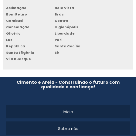
Aclimação
Bela Vista
MICROCIMENTO BANCADA COZINHA
Bom Retiro
Brás
Cambuci
Centro
TECNOCIMENTO BRANCO
Consolação
Higienópolis
Glicério
Liberdade
MICROCIMENTO ANTIDERRAPANTE
Luz
Pari
República
Santa Cecília
Santa Efigênia
Sé
MICROCIMENTO ÓXIDO
Vila Buarque
DISTRIBUIDOR DE ESTUCO VENEZIANO
CIMENTO QUEIMADO COLORIDO PREÇO
Cimento e Areia - Construindo o futuro com
qualidade e confiança!
MICROCIMENTO QUEIMADO
TECNOCIMENTO COMPRAR
Inicio
MICROCIMENTO COMPRAR
Sobre nós
CIMENTO QUEIMADO POLIMÉRICO PREÇO