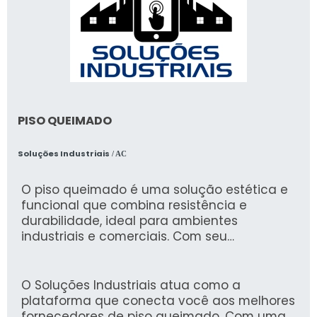
PISO QUEIMADO
Soluções Industriais
/ AC
O piso queimado é uma solução estética e
funcional que combina resistência e
durabilidade, ideal para ambientes
industriais e comerciais. Com seu
acabamento rústico e fácil manutenção,
proporciona um visual atrativo, atendendo
às demandas de locais de alta circulação.
O Soluções Industriais atua como a
plataforma que conecta você aos melhores
fornecedores de piso queimado. Com uma