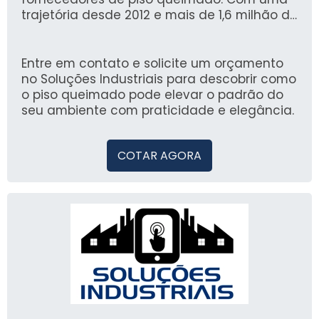
trajetória desde 2012 e mais de 1,6 milhão de
compradores que confiam em nossa
plataforma, garantimos uma experiência
confiável e eficiente na busca por soluções
Entre em contato e solicite um orçamento
de qualidade.
no Soluções Industriais para descobrir como
o piso queimado pode elevar o padrão do
seu ambiente com praticidade e elegância.
COTAR AGORA