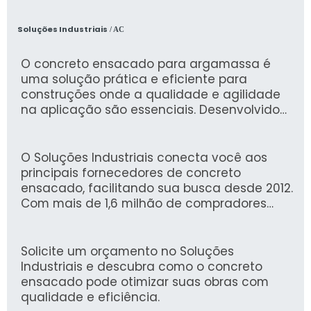
Soluções Industriais
/ AC
O concreto ensacado para argamassa é
uma solução prática e eficiente para
construções onde a qualidade e agilidade
na aplicação são essenciais. Desenvolvido
com materiais de alta performance, ele
proporciona resistência e durabilidade, ideal
para argamassas em assentamento de
O Soluções Industriais conecta você aos
pisos, revestimentos e estruturação de
principais fornecedores de concreto
obras.
ensacado, facilitando sua busca desde 2012.
Com mais de 1,6 milhão de compradores
satisfeitos, nossa plataforma oferece
confiabilidade e agilidade na aquisição de
materiais industriais.
Solicite um orçamento no Soluções
Industriais e descubra como o concreto
ensacado pode otimizar suas obras com
qualidade e eficiência.