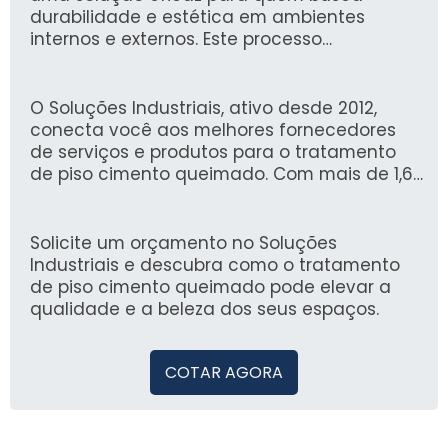
durabilidade e estética em ambientes
internos e externos. Este processo
proporciona acabamento liso e resistente,
minimizando a absorção de umidade e
tornando o piso mais fácil de limpar, ideal
O Soluções Industriais, ativo desde 2012,
para áreas de alto tráfego.
conecta você aos melhores fornecedores
de serviços e produtos para o tratamento
de piso cimento queimado. Com mais de 1,6
milhão de compradores que confiam em
nossa plataforma, garantimos uma
experiência segura e ágil na busca por
Solicite um orçamento no Soluções
soluções industriais que atendem suas
Industriais e descubra como o tratamento
necessidades.
de piso cimento queimado pode elevar a
qualidade e a beleza dos seus espaços.
COTAR AGORA