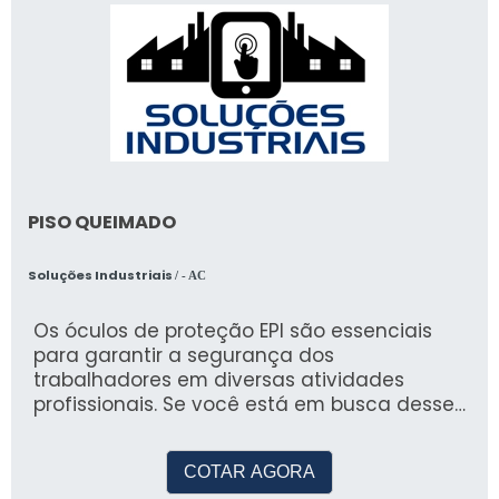
PISO QUEIMADO
Soluções Industriais
/ - AC
Os óculos de proteção EPI são essenciais
para garantir a segurança dos
trabalhadores em diversas atividades
profissionais. Se você está em busca desses
equipamentos, a AURUM é uma empresa
especializada em EPIs e EPCs que oferece
COTAR AGORA
uma ampla variedade de óculos de