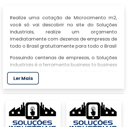
Realize uma cotação de Microcimento m2,
você só vai descobrir no site do Soluções
Industriais, realize um orçamento
imediatamente com dezenas de empresas de
todo o Brasil gratuitamente para todo o Brasil
Possuindo centenas de empresas, o Soluções
Industriais é a ferramenta business to business
mais completo da área industrial. Para
Ler Mais
realizar um orçamento de Microcimento m2,
clique em um ou mais dos anuciantes a
seguir: