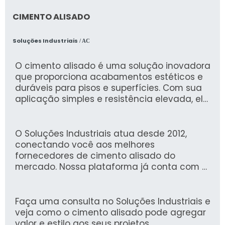
CIMENTO ALISADO
Soluções Industriais
/ AC
O cimento alisado é uma solução inovadora
que proporciona acabamentos estéticos e
duráveis para pisos e superfícies. Com sua
aplicação simples e resistência elevada, ele
é ideal para projetos que buscam unir
praticidade e beleza, otimizando o tempo de
execução e os custos.
O Soluções Industriais atua desde 2012,
conectando você aos melhores
fornecedores de cimento alisado do
mercado. Nossa plataforma já conta com a
confiança de mais de 1,6 milhão de
compradores, garantindo uma experiência
eficiente e segura na busca por soluções
Faça uma consulta no Soluções Industriais e
industriais.
veja como o cimento alisado pode agregar
valor e estilo aos seus projetos.