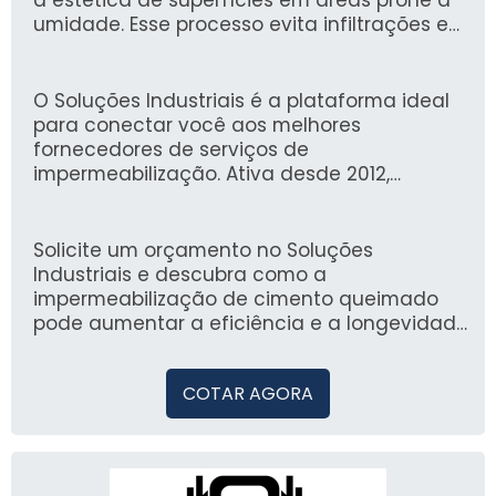
umidade. Esse processo evita infiltrações e
melhora a resistência do piso,
proporcionando uma camada de proteção
que prolonga sua vida útil.
O Soluções Industriais é a plataforma ideal
para conectar você aos melhores
fornecedores de serviços de
impermeabilização. Ativa desde 2012,
contamos com a confiança de mais de 1,6
milhão de compradores, oferecendo uma
experiência segura e conveniente para
Solicite um orçamento no Soluções
encontrar a solução adequada para suas
Industriais e descubra como a
necessidades.
impermeabilização de cimento queimado
pode aumentar a eficiência e a longevidade
dos seus ambientes.
COTAR AGORA