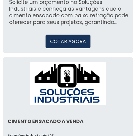
encontrar as soluções industriais que você
Solicite um orçamento no Soluções
precisa.
Industriais e conheça as vantagens que o
cimento ensacado com baixa retração pode
oferecer para seus projetos, garantindo
qualidade e performance.
COTAR AGORA
CIMENTO ENSACADO A VENDA
Soluções Industriais
/ AC