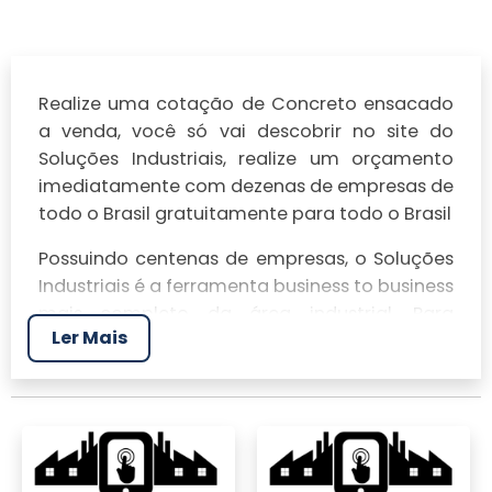
Realize uma cotação de Concreto ensacado
a venda, você só vai descobrir no site do
Soluções Industriais, realize um orçamento
imediatamente com dezenas de empresas de
todo o Brasil gratuitamente para todo o Brasil
Possuindo centenas de empresas, o Soluções
Industriais é a ferramenta business to business
mais completo da área industrial. Para
Ler Mais
realizar um orçamento de Concreto
ensacado a venda, clique em um ou mais dos
anuciantes a seguir: