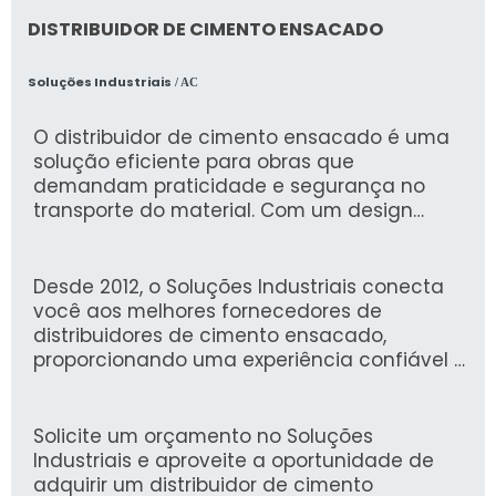
DISTRIBUIDOR DE CIMENTO ENSACADO
Soluções Industriais
/ AC
O distribuidor de cimento ensacado é uma
solução eficiente para obras que
demandam praticidade e segurança no
transporte do material. Com um design
robusto, ele garante a integridade do
cimento, facilitando a aplicação em projetos
de construção civil e reformas.
Desde 2012, o Soluções Industriais conecta
você aos melhores fornecedores de
distribuidores de cimento ensacado,
proporcionando uma experiência confiável e
otimizada. Com mais de 1,6 milhão de
compradores que confiam na nossa
plataforma, é o local ideal para encontrar as
Solicite um orçamento no Soluções
melhores ofertas do mercado.
Industriais e aproveite a oportunidade de
adquirir um distribuidor de cimento