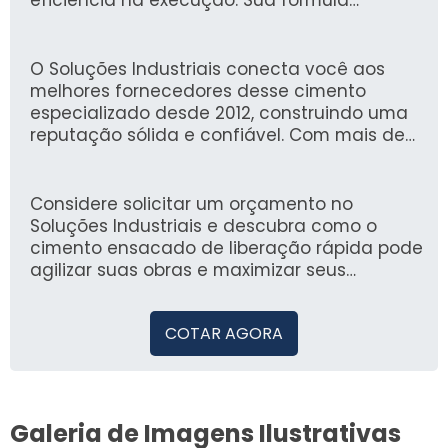
eficiência na execução. Sua fórmula
inovadora permite a secagem rápida,
garantindo a realização de acabamentos e
fixações em menor prazo, sem comprometer
O Soluções Industriais conecta você aos
a resistência e qualidade da obra.
melhores fornecedores desse cimento
especializado desde 2012, construindo uma
reputação sólida e confiável. Com mais de
1,6 milhão de compradores que utilizaram
nossa plataforma, oferecemos uma
experiência segura e rápida para encontrar
Considere solicitar um orçamento no
exatamente o que você precisa para suas
Soluções Industriais e descubra como o
aplicações industriais.
cimento ensacado de liberação rápida pode
agilizar suas obras e maximizar seus
resultados.
COTAR AGORA
Galeria de Imagens Ilustrativas