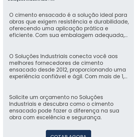
O cimento ensacado é a solução ideal para
obras que exigem resistência e durabilidade,
oferecendo uma aplicação prática e
eficiente. Com sua embalagem adequada,
ele facilita o transporte e o manuseio,
garantindo que você tenha sempre o
material em boas condições para o uso.
O Soluções Industriais conecta você aos
melhores fornecedores de cimento
ensacado desde 2012, proporcionando uma
experiência confiável e ágil. Com mais de 1,6
milhão de compradores que confiam em
nossa plataforma, você pode encontrar
opções de qualidade para atender suas
Solicite um orçamento no Soluções
necessidades de construção.
Industriais e descubra como o cimento
ensacado pode fazer a diferença na sua
obra com excelência e segurança.
COTAR AGORA