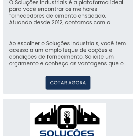
utilização ainda mais vantajosa, garantindo
O Soluções Industriais é a plataforma ideal
que os acabamentos e estruturas sejam
para você encontrar os melhores
realizados com eficiência.
fornecedores de cimento ensacado.
Atuando desde 2012, contamos com a
confiança de mais de 1,6 milhão de
compradores, o que assegura uma
experiência de compra segura e alinhada
Ao escolher o Soluções Industriais, você tem
com as suas necessidades.
acesso a um amplo leque de opções e
condições de fornecimento. Solicite um
orçamento e conheça as vantagens que o
cimento ensacado pode trazer para a sua
obra.
COTAR AGORA