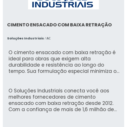
CIMENTO ENSACADO COM BAIXA RETRAÇÃO
Soluções Industriais
/ AC
O cimento ensacado com baixa retração é
ideal para obras que exigem alta
durabilidade e resistência ao longo do
tempo. Sua formulação especial minimiza o
fenômeno de retração, reduzindo riscos de
fissuras e garantindo uma estrutura sólida e
confiável.
O Soluções Industriais conecta você aos
melhores fornecedores de cimento
ensacado com baixa retração desde 2012.
Com a confiança de mais de 1,6 milhão de
compradores, nossa plataforma oferece
uma experiência segura e eficiente para