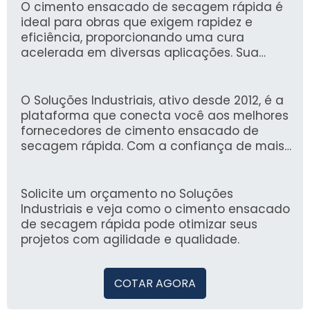
O cimento ensacado de secagem rápida é
ideal para obras que exigem rapidez e
eficiência, proporcionando uma cura
acelerada em diversas aplicações. Sua
formulação avançada garante resistência
superior e agilidade, permitindo a retomada
das atividades em um curto espaço de
O Soluções Industriais, ativo desde 2012, é a
tempo.
plataforma que conecta você aos melhores
fornecedores de cimento ensacado de
secagem rápida. Com a confiança de mais
de 1,6 milhão de compradores, oferecemos
uma experiência segura e eficiente na
busca por soluções industriais.
Solicite um orçamento no Soluções
Industriais e veja como o cimento ensacado
de secagem rápida pode otimizar seus
projetos com agilidade e qualidade.
COTAR AGORA