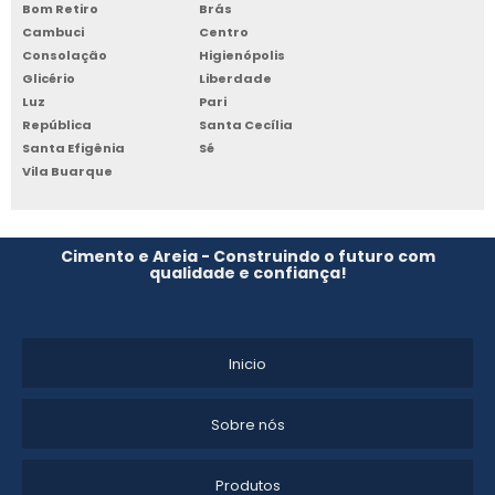
Bom Retiro
Brás
CONCRETO ENSACADO DE COM BAIXA RETRAÇÃO
Cambuci
Centro
Consolação
Higienópolis
CONCRETO ENSACADO ONDE COMPRAR
Glicério
Liberdade
Luz
Pari
DISTRIBUIDOR DE CIMENTO ENSACADO
República
Santa Cecília
Santa Efigênia
Sé
Vila Buarque
Cimento e Areia - Construindo o futuro com
qualidade e confiança!
Inicio
Sobre nós
Produtos