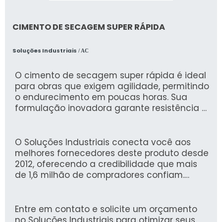
CIMENTO DE SECAGEM SUPER RÁPIDA
Soluções Industriais
/ AC
O cimento de secagem super rápida é ideal
para obras que exigem agilidade, permitindo
o endurecimento em poucas horas. Sua
formulação inovadora garante resistência e
durabilidade, atendendo a diversas
necessidades em construções e reparos.
O Soluções Industriais conecta você aos
melhores fornecedores deste produto desde
2012, oferecendo a credibilidade que mais
de 1,6 milhão de compradores confiam.
Nossa plataforma é a escolha segura e
eficiente para quem busca soluções
industriais de qualidade.
Entre em contato e solicite um orçamento
no Soluções Industriais para otimizar seus