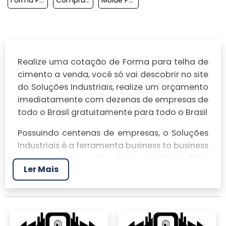
Realize uma cotação de Forma para telha de
cimento a venda, você só vai descobrir no site
do Soluções Industriais, realize um orçamento
imediatamente com dezenas de empresas de
todo o Brasil gratuitamente para todo o Brasil
Possuindo centenas de empresas, o Soluções
Industriais é a ferramenta business to business
mais completo da área industrial. Para
Ler Mais
realizar um orçamento de Forma para telha
de cimento a venda, clique em um ou mais
dos anuciantes a seguir: