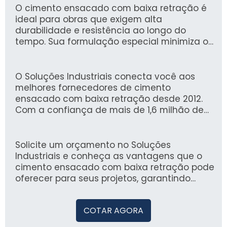
O cimento ensacado com baixa retração é
ideal para obras que exigem alta
durabilidade e resistência ao longo do
tempo. Sua formulação especial minimiza o
fenômeno de retração, reduzindo riscos de
fissuras e garantindo uma estrutura sólida e
confiável.
O Soluções Industriais conecta você aos
melhores fornecedores de cimento
ensacado com baixa retração desde 2012.
Com a confiança de mais de 1,6 milhão de
compradores, nossa plataforma oferece
uma experiência segura e eficiente para
encontrar as soluções industriais que você
Solicite um orçamento no Soluções
precisa.
Industriais e conheça as vantagens que o
cimento ensacado com baixa retração pode
oferecer para seus projetos, garantindo
qualidade e performance.
COTAR AGORA