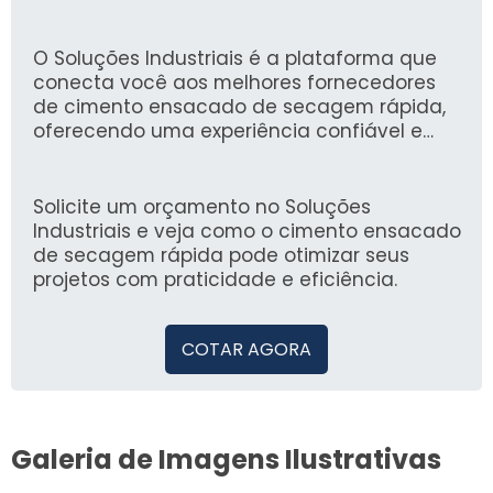
significativamente o tempo de espera para
a retomada das atividades e garantindo
resultados duradouros.
O Soluções Industriais é a plataforma que
conecta você aos melhores fornecedores
de cimento ensacado de secagem rápida,
oferecendo uma experiência confiável e
eficiente. Desde 2012, mais de 1,6 milhão de
compradores confiam em nossa plataforma
para atender suas necessidades industriais.
Solicite um orçamento no Soluções
Industriais e veja como o cimento ensacado
de secagem rápida pode otimizar seus
projetos com praticidade e eficiência.
COTAR AGORA
Galeria de Imagens Ilustrativas