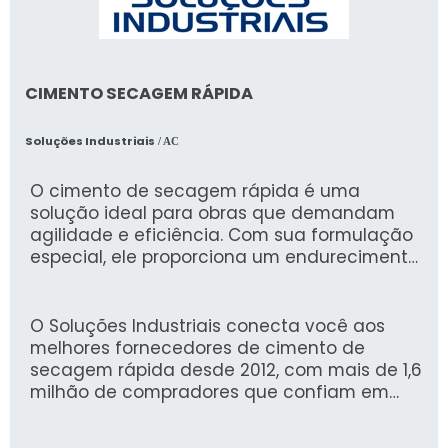
CIMENTO SECAGEM RÁPIDA
Soluções Industriais
/ AC
O cimento de secagem rápida é uma
solução ideal para obras que demandam
agilidade e eficiência. Com sua formulação
especial, ele proporciona um endurecimento
rápido, permitindo a execução de etapas
subsequentes em menos tempo e reduzindo
atrasos em projetos de construção.
O Soluções Industriais conecta você aos
melhores fornecedores de cimento de
secagem rápida desde 2012, com mais de 1,6
milhão de compradores que confiam em
nossa plataforma. Garantimos uma
experiência segura e eficiente, facilitando a