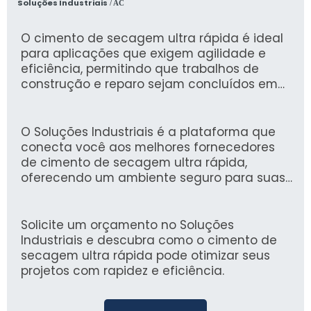
Soluções Industriais
/ AC
O cimento de secagem ultra rápida é ideal
para aplicações que exigem agilidade e
eficiência, permitindo que trabalhos de
construção e reparo sejam concluídos em
um tempo significativamente menor. Com
sua formulação específica, ele proporciona
alta aderência e resistência, atendendo a
O Soluções Industriais é a plataforma que
diversas necessidades na construção civil.
conecta você aos melhores fornecedores
de cimento de secagem ultra rápida,
oferecendo um ambiente seguro para suas
negociações. Desde 2012, contamos com a
confiança de mais de 1,6 milhão de
compradores, garantindo uma experiência
Solicite um orçamento no Soluções
confiável e abrangente na busca por
Industriais e descubra como o cimento de
soluções industriais.
secagem ultra rápida pode otimizar seus
projetos com rapidez e eficiência.