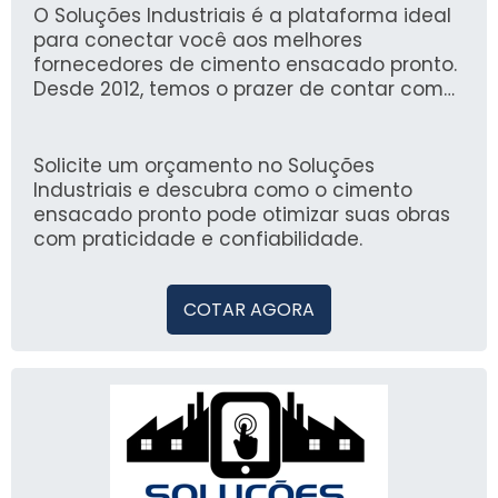
O Soluções Industriais é a plataforma ideal
para conectar você aos melhores
fornecedores de cimento ensacado pronto.
Desde 2012, temos o prazer de contar com
mais de 1,6 milhão de compradores que
confiam em nossa experiência e segurança
na busca por produtos industriais.
Solicite um orçamento no Soluções
Industriais e descubra como o cimento
ensacado pronto pode otimizar suas obras
com praticidade e confiabilidade.
COTAR AGORA