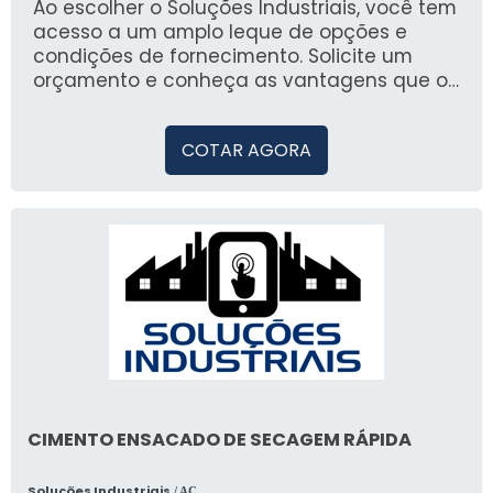
experiência de compra segura e alinhada
Ao escolher o Soluções Industriais, você tem
com as suas necessidades.
acesso a um amplo leque de opções e
condições de fornecimento. Solicite um
orçamento e conheça as vantagens que o
cimento ensacado pode trazer para a sua
obra.
COTAR AGORA
CIMENTO ENSACADO DE SECAGEM RÁPIDA
Soluções Industriais
/ AC