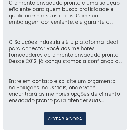
O cimento ensacado pronto é uma solução
eficiente para quem busca praticidade e
qualidade em suas obras. Com sua
embalagem conveniente, ele garante a
dosagem ideal, facilitando o manuseio e a
aplicação, além de assegurar um resultado
duradouro e resistente.
O Soluções Industriais é a plataforma ideal
para conectar você aos melhores
fornecedores de cimento ensacado pronto.
Desde 2012, já conquistamos a confiança de
mais de 1,6 milhão de compradores,
proporcionando uma experiência segura e
prática na busca de soluções para seu
Entre em contato e solicite um orçamento
projeto.
no Soluções Industriais, onde você
encontrará as melhores opções de cimento
ensacado pronto para atender suas
necessidades com eficiência e
competitividade.
COTAR AGORA