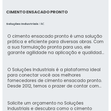
CIMENTO ENSACADO PRONTO
Soluções Industriais
/ AC
O cimento ensacado pronto é uma solução
prática e eficiente para diversas obras. Com
a sua formulação pronta para uso, ele
garante agilidade na aplicação e qualidade
superior, atendendo tanto pequenas
reformas quanto grandes construções.
O Soluções Industriais é a plataforma ideal
para conectar você aos melhores
fornecedores de cimento ensacado pronto.
Desde 2012, temos o prazer de contar com
mais de 1,6 milhão de compradores que
confiam em nossa experiência e segurança
na busca por produtos industriais.
Solicite um orçamento no Soluções
Industriais e descubra como o cimento