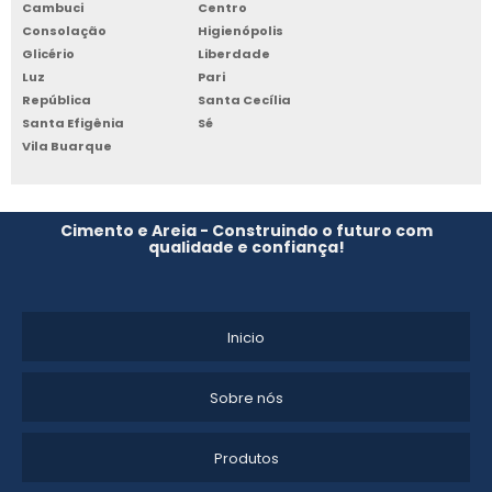
CONCRETO ENSACADO DE PEGA RÁPIDO
Cambuci
Centro
Consolação
Higienópolis
PREÇO CIMENTO ENSACADO PRONTO
Glicério
Liberdade
Luz
Pari
CONCRETO ENSACADO A VENDA
República
Santa Cecília
Santa Efigênia
Sé
Vila Buarque
Cimento e Areia - Construindo o futuro com
qualidade e confiança!
Inicio
Sobre nós
Produtos