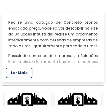
Realize uma cotação de Concreto pronto
ensacado preço, você só vai descobrir no site
do Soluções Industriais, realize um orçamento
imediatamente com dezenas de empresas de
todo o Brasil gratuitamente para todo o Brasil
Possuindo centenas de empresas, o Soluções
Industriais é a ferramenta business to business
mais completo da área industrial. Para
Ler Mais
realizar um orçamento de Concreto pronto
ensacado preço, clique em um ou mais dos
anuciantes a seguir: