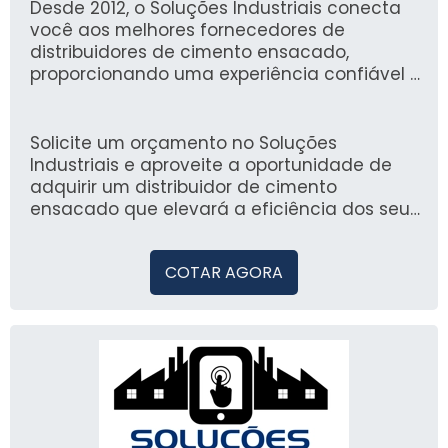
de construção civil e reformas.
Desde 2012, o Soluções Industriais conecta
você aos melhores fornecedores de
distribuidores de cimento ensacado,
proporcionando uma experiência confiável e
otimizada. Com mais de 1,6 milhão de
compradores que confiam na nossa
plataforma, é o local ideal para encontrar as
Solicite um orçamento no Soluções
melhores ofertas do mercado.
Industriais e aproveite a oportunidade de
adquirir um distribuidor de cimento
ensacado que elevará a eficiência dos seus
projetos.
COTAR AGORA