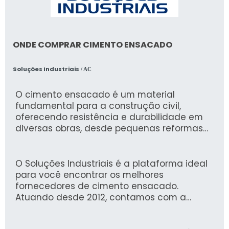
ONDE COMPRAR CIMENTO ENSACADO
Soluções Industriais
/ AC
O cimento ensacado é um material
fundamental para a construção civil,
oferecendo resistência e durabilidade em
diversas obras, desde pequenas reformas
até grandes empreendimentos. Sua
praticidade e fácil manuseio tornam a
utilização ainda mais vantajosa, garantindo
O Soluções Industriais é a plataforma ideal
que os acabamentos e estruturas sejam
para você encontrar os melhores
realizados com eficiência.
fornecedores de cimento ensacado.
Atuando desde 2012, contamos com a
confiança de mais de 1,6 milhão de
compradores, o que assegura uma