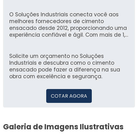
ele facilita o transporte e o manuseio,
garantindo que você tenha sempre o
material em boas condições para o uso.
O Soluções Industriais conecta você aos
melhores fornecedores de cimento
ensacado desde 2012, proporcionando uma
experiência confiável e ágil. Com mais de 1,6
milhão de compradores que confiam em
nossa plataforma, você pode encontrar
opções de qualidade para atender suas
Solicite um orçamento no Soluções
necessidades de construção.
Industriais e descubra como o cimento
ensacado pode fazer a diferença na sua
obra com excelência e segurança.
COTAR AGORA
Galeria de Imagens Ilustrativas