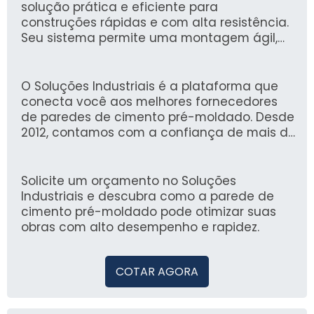
solução prática e eficiente para
construções rápidas e com alta resistência.
Seu sistema permite uma montagem ágil,
proporcionando segurança e durabilidade,
ideal para projetos que exigem agilidade e
eficiência.
O Soluções Industriais é a plataforma que
conecta você aos melhores fornecedores
de paredes de cimento pré-moldado. Desde
2012, contamos com a confiança de mais de
1,6 milhão de compradores, tornando-se
uma referência em qualidade e
credibilidade no setor industrial.
Solicite um orçamento no Soluções
Industriais e descubra como a parede de
cimento pré-moldado pode otimizar suas
obras com alto desempenho e rapidez.
COTAR AGORA