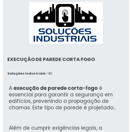
EXECUÇÃO DE PAREDE CORTA FOGO
Soluções Industriais
/ AC
A
execução de parede corta-fogo
é
essencial para garantir a segurança em
edifícios, prevenindo a propagação de
chamas. Este tipo de parede é projetado
com materiais resistentes ao fogo, que
suportam altas temperaturas por um
período definido, assegurando a proteção
Além de cumprir exigências legais, a