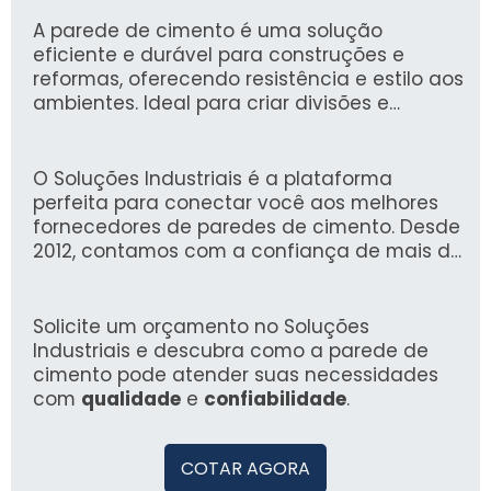
A parede de cimento é uma solução
eficiente e durável para construções e
reformas, oferecendo resistência e estilo aos
ambientes. Ideal para criar divisões e
estruturas, ela otimiza o uso de espaço e
proporciona isolamento acústico e térmico.
O Soluções Industriais é a plataforma
perfeita para conectar você aos melhores
fornecedores de paredes de cimento. Desde
2012, contamos com a confiança de mais de
1,6 milhão de compradores, garantindo uma
experiência segura e prática na busca por
soluções industriais.
Solicite um orçamento no Soluções
Industriais e descubra como a parede de
cimento pode atender suas necessidades
com
qualidade
e
confiabilidade
.
COTAR AGORA