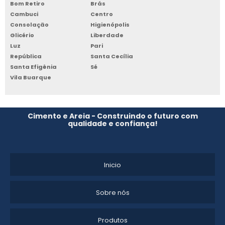
PAREDE DE CIMENTO A VENDA
Bom Retiro
Brás
Cambuci
Centro
PAREDE DE CONCRETO PREÇO
Consolação
Higienópolis
Glicério
Liberdade
IMPERMEABILIZAÇÃO DE CIMENTO QUEIMADO
Luz
Pari
República
Santa Cecília
Santa Efigênia
Sé
CIMENTO QUEIMADO PAREDE EXTERNA
Vila Buarque
PAREDE DE CIMENTO QUEIMADO PRONTO
PAREDE CIMENTO QUEIMADO COMPRAR
Cimento e Areia - Construindo o futuro com
qualidade e confiança!
ONDE COMPRAR PAREDE DE CONCRETO
APLICAÇÃO DE CIMENTO QUEIMADO PREÇO
Inicio
CIMENTO QUEIMADO PARA PAREDE
Sobre nós
PAREDE DE CONCRETO MOLDADA IN LOCO
Produtos