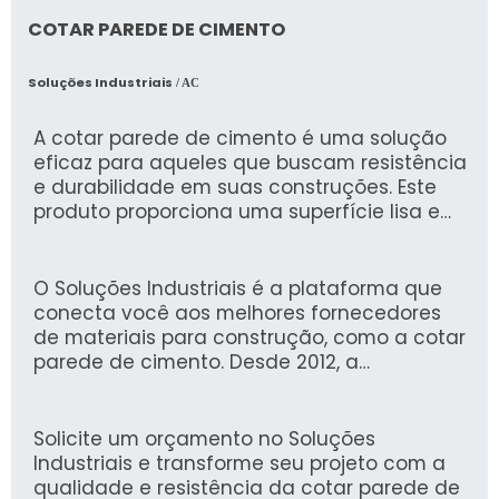
COTAR PAREDE DE CIMENTO
Soluções Industriais
/ AC
A cotar parede de cimento é uma solução
eficaz para aqueles que buscam resistência
e durabilidade em suas construções. Este
produto proporciona uma superfície lisa e
perfeitamente nivelada, ideal para
acabamentos de alta qualidade e que
suportam a ação do tempo.
O Soluções Industriais é a plataforma que
conecta você aos melhores fornecedores
de materiais para construção, como a cotar
parede de cimento. Desde 2012, a
plataforma já conta com mais de 1,6 milhão
de compradores que confiam em sua
experiência e segurança na busca por
Solicite um orçamento no Soluções
soluções industriais.
Industriais e transforme seu projeto com a
qualidade e resistência da cotar parede de