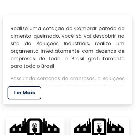
Realize uma cotação de Comprar parede de
cimento queimado, você só vai descobrir no
site do Soluções Industriais, realize um
orçamento imediatamente com dezenas de
empresas de todo o Brasil gratuitamente
para todo o Brasil
Possuindo centenas de empresas, o Soluções
Industriais é a ferramenta business to business
Ler Mais
mais completo da área industrial. Para
realizar um orçamento de Comprar parede
de cimento queimado, clique em um ou mais
dos anuciantes a seguir: