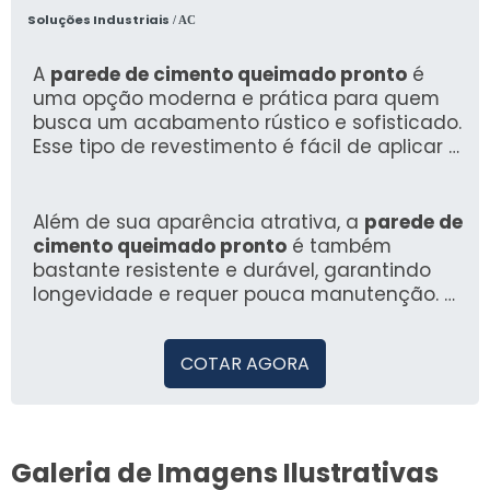
Soluções Industriais
/ AC
A
parede de cimento queimado pronto
é
uma opção moderna e prática para quem
busca um acabamento rústico e sofisticado.
Esse tipo de revestimento é fácil de aplicar e
proporciona uma estética limpa e
contemporânea, sendo ideal para setores
como residências e comerciais.
Além de sua aparência atrativa, a
parede de
cimento queimado pronto
é também
bastante resistente e durável, garantindo
longevidade e requer pouca manutenção. É
uma escolha inteligente para diversos
ambientes.
COTAR AGORA
Galeria de Imagens Ilustrativas