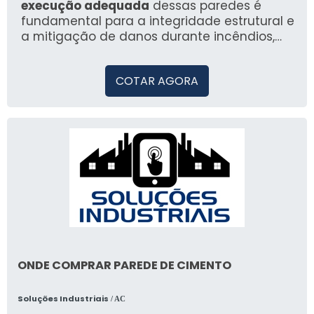
dos ocupantes.
execução adequada
dessas paredes é
fundamental para a integridade estrutural e
a mitigação de danos durante incêndios,
salvaguardando vidas e bens materiais.
COTAR AGORA
ONDE COMPRAR PAREDE DE CIMENTO
Soluções Industriais
/ AC