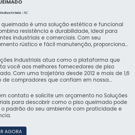
QUEIMADO
Industriais
/ AC
o queimado é uma solução estética e funcional
mbina resistência e durabilidade, ideal para
tes industriais e comerciais. Com seu
mento rústico e fácil manutenção, proporciona
sual atrativo, atendendo às demandas de locais
a circulação.
uções Industriais atua como a plataforma que
ta você aos melhores fornecedores de piso
ado. Com uma trajetória desde 2012 e mais de 1,6
o de compradores que confiam em nossa
forma, garantimos uma experiência confiável e
nte na busca por soluções de qualidade.
 em contato e solicite um orçamento no Soluções
triais para descobrir como o piso queimado pode
r o padrão do seu ambiente com praticidade e
cia.
R AGORA