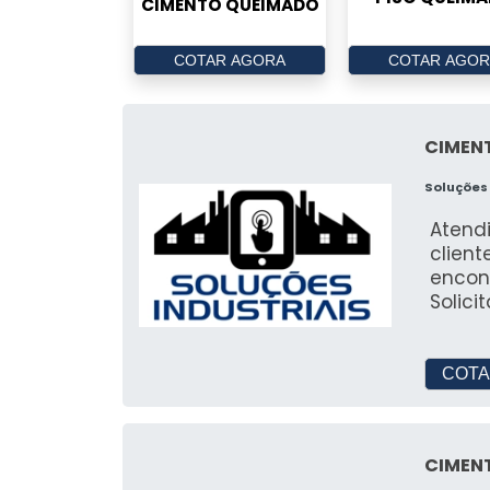
CIMENTO QUEIMADO
COTAR AGORA
COTAR AGOR
CIMENT
Soluções 
Atendi
client
encont
Solic
do ra
qualida
tema 
COTA
Refri
asser
execução do
CIMEN
CÂMARA