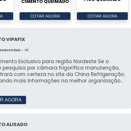
CIMENTO QUEIMADO
A
COTAR AGORA
COTAR AGORA
O VIPAFIX
Industriais
/ - AC
mento Exclusivo para região Nordeste Se o
e pesquisa por câmara frigorífica manutenção,
rará com certeza no site da China Refrigeração.
itando mais informações na melhor organização
mo e conhecendo a melhor referência em
de, a contratação é mais assertiva. Quando o
é câmara frigorífica manutenção, com a China
R AGORA
geração o cliente poderá contar com
tividade e com a minimização do tempo de
s serviços. UM POUCO MAIS SOBRE A
TO ALISADO
 FRIGORÍFICA MANUTENÇÃO A China