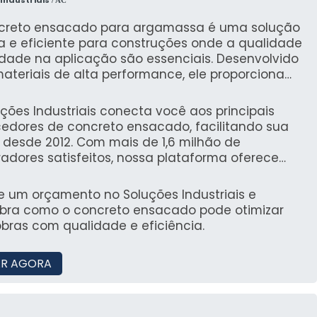
ga com excelência para toda a carteira de
es.
creto ensacado para argamassa é uma solução
a e eficiente para construções onde a qualidade
idade na aplicação são essenciais. Desenvolvido
ateriais de alta performance, ele proporciona
ência e durabilidade, ideal para argamassas em
tamento de pisos, revestimentos e estruturação
ções Industriais conecta você aos principais
as.
cedores de concreto ensacado, facilitando sua
 desde 2012. Com mais de 1,6 milhão de
adores satisfeitos, nossa plataforma oferece
bilidade e agilidade na aquisição de materiais
iais.
te um orçamento no Soluções Industriais e
bra como o concreto ensacado pode otimizar
bras com qualidade e eficiência.
R AGORA