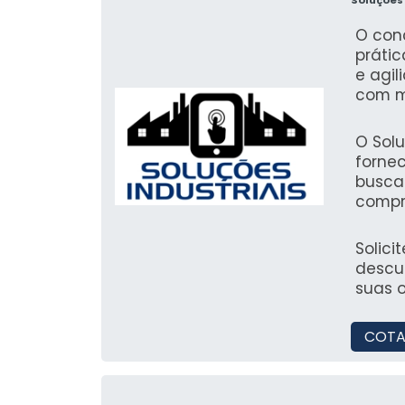
entre
client
O con
prátic
e agil
com m
resist
assen
O Solu
de obr
forne
busca
compr
confia
industr
Solici
descu
suas o
COTA