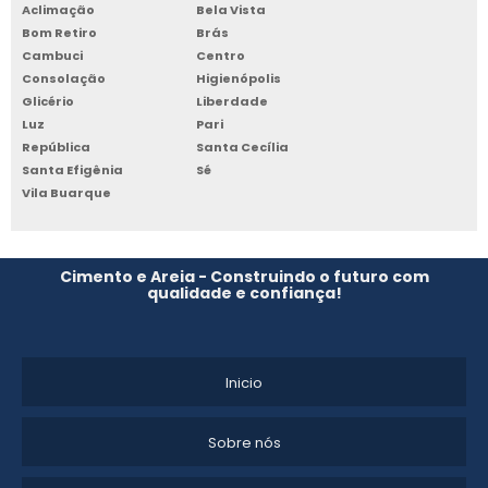
Aclimação
Bela Vista
Bom Retiro
Brás
PREÇO CIMENTO ENSACADO PRONTO
Cambuci
Centro
Consolação
Higienópolis
CIMENTO ENSACADO
Glicério
Liberdade
Luz
Pari
COMPRAR CIMENTO PRONTO ENSACADO
República
Santa Cecília
Santa Efigênia
Sé
Vila Buarque
Cimento e Areia - Construindo o futuro com
qualidade e confiança!
Inicio
Sobre nós