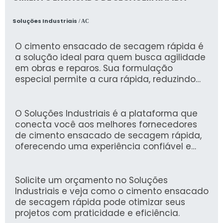
Soluções Industriais
/ AC
O cimento ensacado de secagem rápida é
a solução ideal para quem busca agilidade
em obras e reparos. Sua formulação
especial permite a cura rápida, reduzindo
significativamente o tempo de espera para
a retomada das atividades e garantindo
resultados duradouros.
O Soluções Industriais é a plataforma que
conecta você aos melhores fornecedores
de cimento ensacado de secagem rápida,
oferecendo uma experiência confiável e
eficiente. Desde 2012, mais de 1,6 milhão de
compradores confiam em nossa plataforma
para atender suas necessidades industriais.
Solicite um orçamento no Soluções
Industriais e veja como o cimento ensacado
de secagem rápida pode otimizar seus
projetos com praticidade e eficiência.