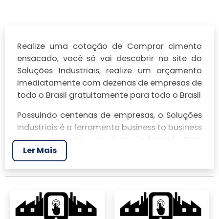
Realize uma cotação de Comprar cimento
ensacado, você só vai descobrir no site do
Soluções Industriais, realize um orçamento
imediatamente com dezenas de empresas de
todo o Brasil gratuitamente para todo o Brasil
Possuindo centenas de empresas, o Soluções
Industriais é a ferramenta business to business
mais completo da área industrial. Para
Ler Mais
realizar um orçamento de Comprar cimento
ensacado, clique em um ou mais dos
anuciantes a seguir: