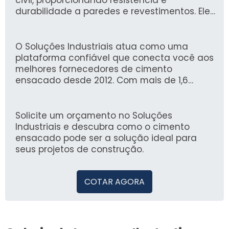
civil, proporcionando resistência e
durabilidade a paredes e revestimentos. Ele
facilita a mistura com outros componentes,
garantindo um acabamento uniforme e de
qualidade nas construções.
O Soluções Industriais atua como uma
plataforma confiável que conecta você aos
melhores fornecedores de cimento
ensacado desde 2012. Com mais de 1,6
milhão de compradores confiando em
nossa experiência, asseguramos um
processo seguro e eficiente para suas
Solicite um orçamento no Soluções
necessidades industriais.
Industriais e descubra como o cimento
ensacado pode ser a solução ideal para
seus projetos de construção.
COTAR AGORA