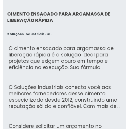
qualidade o que comprova sua essência de
trazer o melhor aos clientes no mercado.
CIMENTO ENSACADO PARA ARGAMASSA DE
LIBERAÇÃO RÁPIDA
Soluções Industriais
/ AC
O cimento ensacado para argamassa de
liberação rápida é a solução ideal para
projetos que exigem apuro em tempo e
eficiência na execução. Sua fórmula
inovadora permite a secagem rápida,
garantindo a realização de acabamentos e
fixações em menor prazo, sem comprometer
O Soluções Industriais conecta você aos
a resistência e qualidade da obra.
melhores fornecedores desse cimento
especializado desde 2012, construindo uma
reputação sólida e confiável. Com mais de
1,6 milhão de compradores que utilizaram
nossa plataforma, oferecemos uma
experiência segura e rápida para encontrar
Considere solicitar um orçamento no