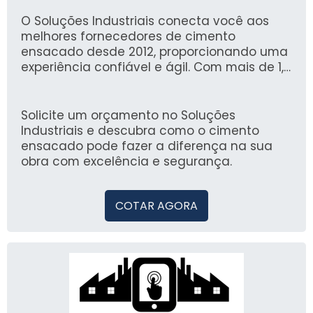
garantindo que você tenha sempre o
material em boas condições para o uso.
O Soluções Industriais conecta você aos
melhores fornecedores de cimento
ensacado desde 2012, proporcionando uma
experiência confiável e ágil. Com mais de 1,6
milhão de compradores que confiam em
nossa plataforma, você pode encontrar
opções de qualidade para atender suas
Solicite um orçamento no Soluções
necessidades de construção.
Industriais e descubra como o cimento
ensacado pode fazer a diferença na sua
obra com excelência e segurança.
COTAR AGORA