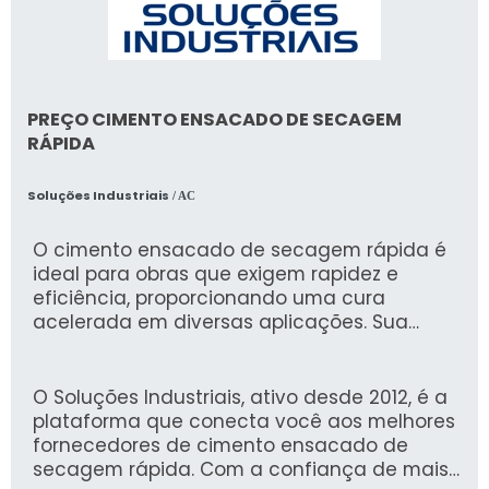
PREÇO CIMENTO ENSACADO DE SECAGEM
RÁPIDA
Soluções Industriais
/ AC
O cimento ensacado de secagem rápida é
ideal para obras que exigem rapidez e
eficiência, proporcionando uma cura
acelerada em diversas aplicações. Sua
formulação avançada garante resistência
superior e agilidade, permitindo a retomada
das atividades em um curto espaço de
O Soluções Industriais, ativo desde 2012, é a
tempo.
plataforma que conecta você aos melhores
fornecedores de cimento ensacado de
secagem rápida. Com a confiança de mais