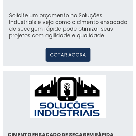
de 1,6 milhão de compradores, oferecemos
uma experiência segura e eficiente na
busca por soluções industriais.
Solicite um orçamento no Soluções
Industriais e veja como o cimento ensacado
de secagem rápida pode otimizar seus
projetos com agilidade e qualidade.
COTAR AGORA
CIMENTO ENSACADO DE SECAGEM RÁPIDA