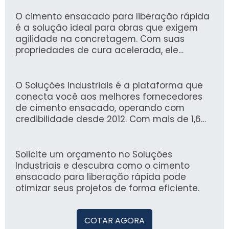
O cimento ensacado para liberação rápida
é a solução ideal para obras que exigem
agilidade na concretagem. Com suas
propriedades de cura acelerada, ele
proporciona resultados eficazes em prazos
mais curtos, atendendo as necessidades de
construção e reforma.
O Soluções Industriais é a plataforma que
conecta você aos melhores fornecedores
de cimento ensacado, operando com
credibilidade desde 2012. Com mais de 1,6
milhão de compradores satisfeitos,
garantimos uma experiência confiável para
suas necessidades industriais.
Solicite um orçamento no Soluções
Industriais e descubra como o cimento
ensacado para liberação rápida pode
otimizar seus projetos de forma eficiente.
COTAR AGORA