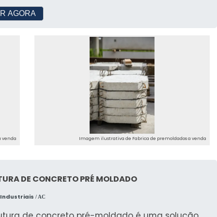
e ser prestado por empresas especializadas no
s frias, especialmente no Nordeste brasileiro,
to. Esse tipo de cuidado ajuda a garantir a
as condições climáticas podem ser desafiadoras
R AGORA
ade e assertividade do serviço, além de evitar
esses equipamentos. Se você é um empresário
ízos com imprevistos e execuções mal elaboradas.
iliza câmaras frias para armazenar produtos
 é possível poupar gastos desnecessários.
veis na região Nordeste, é importante ter um
m diversos motivos para a China Refrigeração ter
 de manutenção preventiva em vigor para evitar
rnado destaque quando pensamos em uma
 inesperadas e perda de produtos. Nossas
sa que entrega confiança e serviços de
sas parceiras no Nordeste oferecem serviços de
de. Alguns desses motivos são: Equipe
enção preventiva de câmaras frias para ajudá-
isciplinar de consultores associados;
manter seus equipamentos em condições ideais
sionais com vasta experiência na área de
ncionamento. Temos parceiros em vários estados
 Escritório de alta
ião, incluindo Pernambuco, Bahia, Sergipe,
dade onde são realizadas as atividades;
ba e Alagoas, que oferecem serviços
ia altamente avançada; Equipamentos de
a venda
nalizados de manutenção preventiva para
Imagem ilustrativa de Fabrica de premoldados a venda
RANTIA DE QUALIDADE COMPROVADA
er às necessidades específicas do seu negócio.
ina Refrigeração existe o que há de melhor em
ntratar nossos parceiros para a manutenção
ação de aparelho de refrigeração. Líder em
tiva de suas câmaras frias, você poderá evitar
TURA DE CONCRETO PRÉ MOLDADO
dade, a empresa oferece uma variedade de itens
emas antes que eles aconteçam. Nossos técnicos
efrigeração para transporte frigorífico e
arão inspeções periódicas em seus
Industriais
/ AC
ação de equipamento de refrigeração. É
amentos, identificando problemas potenciais e
cida por ser uma empresa comprometida com
rutura de concreto pré-moldado é uma solução
zando ajustes e reparos para mantê-los em