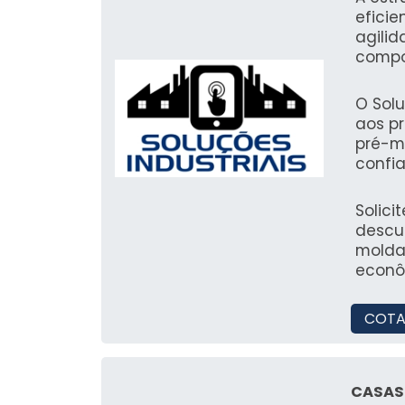
seus 
eficie
perfe
qualif
agili
manut
escrit
compo
inter
ativid
em fáb
inesperados. Nossos parc
as demandas. Tudo i
durab
quali
O Solu
uma eq
satis
aos pr
e cola
equip
pré-m
entre
pront
confi
client
manut
segura
lugar do Nordeste
opçõe
Solici
de sua
descu
conos
molda
manut
econôm
a aju
você p
equip
COTA
funci
dos se
CASAS