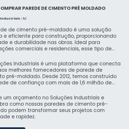
COMPRAR PAREDE DE CIMENTO PRÉ MOLDADO
Industriais
/ AC
ede de cimento pré-moldado é uma solução
a e eficiente para construção, proporcionando
ade e durabilidade nas obras. Ideal para
ações comerciais e residenciais, esse tipo de
e oferece isolamento térmico e acústico, além de
sistente a intempéries, otimizar o espaço e reduzir
uções Industriais é uma plataforma que conecta
stos de construção.
aos melhores fornecedores de parede de
to pré-moldado. Desde 2012, temos construído
ede de confiança com mais de 1,6 milhão de
adores, assegurando que você encontre as
res opções no mercado com segurança e
te um orçamento no Soluções Industriais e
ncia.
bra como nossas paredes de cimento pré-
do podem transformar seus projetos com
ade e rapidez.