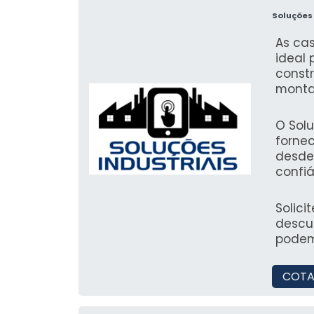
Soluções 
As ca
ideal 
const
monta
e iso
quant
O Sol
forne
desde
confi
satisf
quem 
Solici
descu
podem
COTA