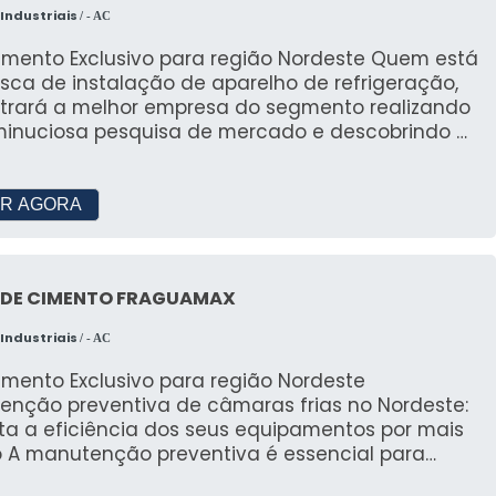
elecidos pelas normas regulamentadoras.Além
Industriais
/ - AC
culos de proteção, a AURUM também é
sável por confeccionar uniformes profissionais e
ento Exclusivo para região Nordeste Quem está
is, oferecendo soluções completas para empresas
sca de instalação de aparelho de refrigeração,
versos segmentos. Com uma equipe altamente
trará a melhor empresa do segmento realizando
itada, a empresa está preparada para atender
inuciosa pesquisa de mercado e descobrindo a
es em todo o Brasil, garantindo a entrega rápida
zação mais competente do ramo. UM POUCO
ciente dos produtos.Se você está em busca de
SOBRE A INSTALAÇÃO DE APARELHO DE REFRIGERAÇÃO
s de proteção EPI de qualidade, conte com a
procura por instalação de aparelho de
R AGORA
. Com sua experiência e expertise no mercado de
geração em uma empresa inovadora, consegue
e EPCs, a empresa se destaca como uma
rar o site da China Refrigeração. Especializada
ncia no setor, oferecendo produtos de alta
rigeração para transporte frigorífico e
dade e segurança para garantir a proteção dos
 DE CIMENTO FRAGUAMAX
enção preventiva câmara fria, a companhia
hadores.
te a satisfação da venda à entrega final, com
Industriais
/ - AC
 qualidade. Ainda focando em instalação
arelho de refrigeração, deve-se descartar
imento Exclusivo para região Nordeste
sas que não tenham produtos e serviços com
enção preventiva de câmaras frias no Nordeste:
 qualidade e precisão, detalhes que passam
ta a eficiência dos seus equipamentos por mais
rcebidos e podem gerar prejuízo futuros para os
l para
o serviço deve
tir o bom funcionamento e a longevidade das