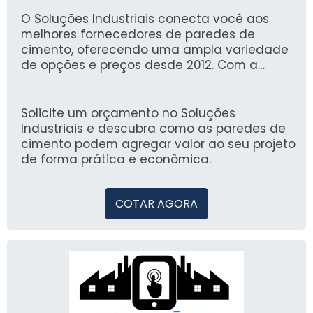
necessitam de segurança e resistência,
otimizando o espaço e os recursos do seu
O Soluções Industriais conecta você aos
projeto.
melhores fornecedores de paredes de
cimento, oferecendo uma ampla variedade
de opções e preços desde 2012. Com a
confiança de mais de 1,6 milhão de
compradores, nossa plataforma proporciona
uma experiência segura e eficiente para
Solicite um orçamento no Soluções
encontrar as melhores soluções industriais
Industriais e descubra como as paredes de
disponíveis no mercado.
cimento podem agregar valor ao seu projeto
de forma prática e econômica.
COTAR AGORA