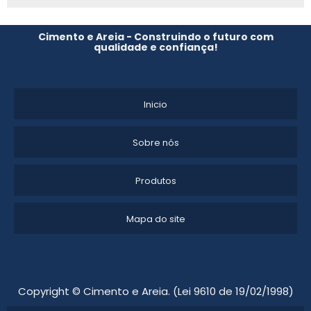
PAREDE DE CONCRETO MOLDADA IN LOCO
PAREDE DE CIMENTO PRÉ MOLDADO VALOR
Cimento e Areia - Construindo o futuro com
qualidade e confiança!
PAREDE DE CONCRETO PREÇO
COTAR PAREDE DE CONCRETO
Inicio
PAREDE CIMENTO QUEIMADO PREÇO
Sobre nós
ONDE COMPRAR PAREDE DE CIMENTO QUEIMADO
Produtos
COTAÇÃO PAREDE DE CONCRETO
Mapa do site
PAREDE DE CIMENTO QUEIMADO
Copyright © Cimento e Areia. (Lei 9610 de 19/02/1998)