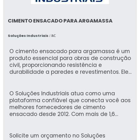
CIMENTO ENSACADO PARA ARGAMASSA
Soluções Industriais
/ AC
O cimento ensacado para argamassa é um
produto essencial para obras de construção
civil, proporcionando resistência e
durabilidade a paredes e revestimentos. Ele
facilita a mistura com outros componentes,
garantindo um acabamento uniforme e de
qualidade nas construções.
O Soluções Industriais atua como uma
plataforma confiável que conecta você aos
melhores fornecedores de cimento
ensacado desde 2012. Com mais de 1,6
milhão de compradores confiando em
nossa experiência, asseguramos um
processo seguro e eficiente para suas
Solicite um orçamento no Soluções