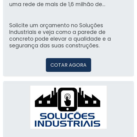
uma rede de mais de 1,6 milhão de
compradores já atendidos, a plataforma é
sinônimo de confiança e praticidade na
escolha de soluções industriais.
Solicite um orçamento no Soluções
Industriais e veja como a parede de
concreto pode elevar a qualidade e a
segurança das suas construções.
COTAR AGORA