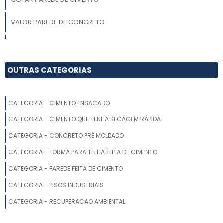
VALOR PAREDE DE CONCRETO
CIMENTO QUEIMADO PARA PAREDE
PAREDE DE CIMENTO QUEIMADO PRONTO
OUTRAS CATEGORIAS
PAREDE DE CIMENTO A VENDA
CATEGORIA - CIMENTO ENSACADO
RESTAURAÇÃO DE CIMENTO QUEIMADO
CATEGORIA - CIMENTO QUE TENHA SECAGEM RÁPIDA
PAREDE DE CIMENTO PRÉ MOLDADO PREÇO
CATEGORIA - CONCRETO PRÉ MOLDADO
CATEGORIA - FORMA PARA TELHA FEITA DE CIMENTO
IMPERMEABILIZAÇÃO DE CIMENTO QUEIMADO
CATEGORIA - PAREDE FEITA DE CIMENTO
PAREDE DE CIMENTO PRÉ MOLDADO
CATEGORIA - PISOS INDUSTRIAIS
PAREDE CONCRETO
CATEGORIA - RECUPERACAO AMBIENTAL