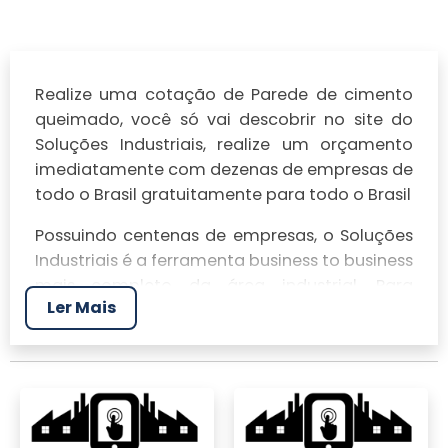
Realize uma cotação de Parede de cimento
queimado, você só vai descobrir no site do
Soluções Industriais, realize um orçamento
imediatamente com dezenas de empresas de
todo o Brasil gratuitamente para todo o Brasil
Possuindo centenas de empresas, o Soluções
Industriais é a ferramenta business to business
mais completo da área industrial. Para
Ler Mais
realizar um orçamento de Parede de cimento
queimado, clique em um ou mais dos
anuciantes a seguir: