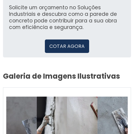
nossa experiência, simplificamos sua busca
por produtos de qualidade, permitindo que
Solicite um orçamento no Soluções
você faça escolhas informadas.
Industriais e descubra como a parede de
concreto pode contribuir para a sua obra
com eficiência e segurança.
COTAR AGORA
Galeria de Imagens Ilustrativas