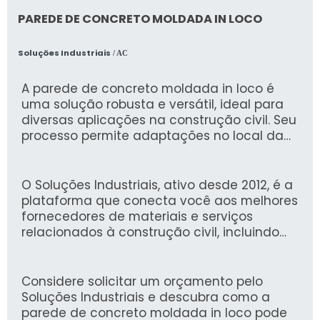
PAREDE DE CONCRETO MOLDADA IN LOCO
Soluções Industriais
/ AC
A parede de concreto moldada in loco é
uma solução robusta e versátil, ideal para
diversas aplicações na construção civil. Seu
processo permite adaptações no local da
obra, além de proporcionar alta resistência e
durabilidade, resultando em estruturas
seguras e de qualidade.
O Soluções Industriais, ativo desde 2012, é a
plataforma que conecta você aos melhores
fornecedores de materiais e serviços
relacionados à construção civil, incluindo
paredes de concreto moldadas in loco. Com
mais de 1,6 milhão de compradores
confiando em nossa experiência,
Considere solicitar um orçamento pelo
garantimos uma pesquisa eficaz e segura
Soluções Industriais e descubra como a
para suas necessidades.
parede de concreto moldada in loco pode