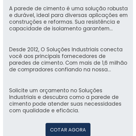
A parede de cimento é uma solução robusta
e durável, ideal para diversas aplicações em
construções e reformas. Sua resistência e
capacidade de isolamento garantem
segurança e conforto em ambientes
internos e externos.
Desde 2012, O Soluções Industriais conecta
você aos principais fornecedores de
paredes de cimento. Com mais de 1,6 milhão
de compradores confiando na nossa
plataforma, oferecemos uma experiência
confiável e eficiente na busca por soluções
industriais.
Solicite um orçamento no Soluções
Industriais e descubra como a parede de
cimento pode atender suas necessidades
com qualidade e eficácia.
COTAR AGORA