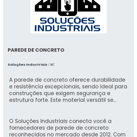
Brasil, a AURUM se destaca no mercado por
sua preocupação com a segurança e bem-
estar dos trabalhadores. Seus cintos de
segurança são desenvolvidos com materiais
de alta resistência e passam por rigorosos
testes de qualidade, garantindo a proteção
necessária em qualquer ambiente de
PAREDE DE CONCRETO
trabalho.Portanto, ao escolher um cinto de
segurança, conte com a AURUM para
garantir a máxima segurança e conforto
Soluções Industriais
/ AC
para os trabalhadores.
A parede de concreto oferece durabilidade
e resistência excepcionais, sendo ideal para
construções que exigem segurança e
estrutura forte. Este material versátil se
adapta facilmente a diferentes projetos,
garantindo eficiência e economia nas obras.
O Soluções Industriais conecta você a
fornecedores de parede de concreto
reconhecidos no mercado desde 2012. Com