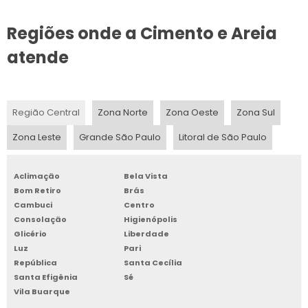
PAREDE DE CONCRETO COMPRAR
Regiões onde a Cimento e Areia
PAREDE CIMENTO QUEIMADO COMPRAR
atende
REVESTIMENTO TIPO CIMENTO QUEIMADO
ONDE COMPRAR PAREDE DE CIMENTO
Região Central
Zona Norte
Zona Oeste
Zona Sul
PAREDE DE CIMENTO PREÇO
Zona Leste
Grande São Paulo
Litoral de São Paulo
PAREDE DE CIMENTO COMPRAR
Aclimação
Bela Vista
ONDE COMPRAR PAREDE DE CONCRETO
Bom Retiro
Brás
Cambuci
Centro
ONDE ENCONTRAR PAREDE DE CIMENTO
Consolação
Higienópolis
Glicério
Liberdade
PAREDE DE CONCRETO A VENDA
Luz
Pari
República
Santa Cecília
Santa Efigênia
Sé
VALOR PAREDE DE CIMENTO QUEIMADO
Vila Buarque